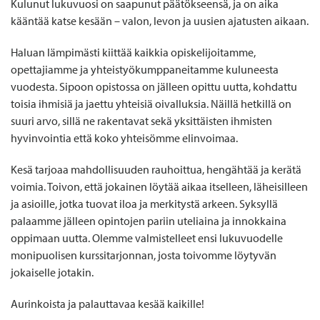
Kulunut lukuvuosi on saapunut päätökseensä, ja on aika
kääntää katse kesään – valon, levon ja uusien ajatusten aikaan.
Haluan lämpimästi kiittää kaikkia opiskelijoitamme,
opettajiamme ja yhteistyökumppaneitamme kuluneesta
vuodesta. Sipoon opistossa on jälleen opittu uutta, kohdattu
toisia ihmisiä ja jaettu yhteisiä oivalluksia. Näillä hetkillä on
suuri arvo, sillä ne rakentavat sekä yksittäisten ihmisten
hyvinvointia että koko yhteisömme elinvoimaa.
Kesä tarjoaa mahdollisuuden rauhoittua, hengähtää ja kerätä
voimia. Toivon, että jokainen löytää aikaa itselleen, läheisilleen
ja asioille, jotka tuovat iloa ja merkitystä arkeen. Syksyllä
palaamme jälleen opintojen pariin uteliaina ja innokkaina
oppimaan uutta. Olemme valmistelleet ensi lukuvuodelle
monipuolisen kurssitarjonnan, josta toivomme löytyvän
jokaiselle jotakin.
Aurinkoista ja palauttavaa kesää kaikille!