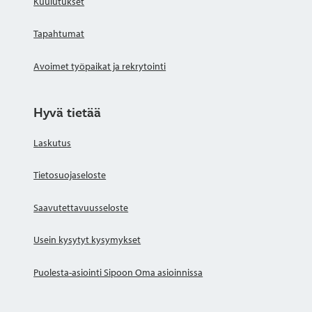
Kuulutukset
Tapahtumat
Avoimet työpaikat ja rekrytointi
Hyvä tietää
Laskutus
Tietosuojaseloste
Saavutettavuusseloste
Usein kysytyt kysymykset
Puolesta-asiointi Sipoon Oma asioinnissa