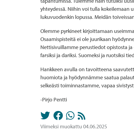
tapahtumissa. Tulemme näin tutuiksi uusil
yhteydessä. Niihin voi tulla kokeilemaan u
lukuvuodenkin lopussa. Meidän toiveissa
Olemme pyrkineet kirjoittamaan useimmat k
Osaamispisteitä ei ole juurikaan hyödynne
Nettisivuillamme perustiedot opistosta ja 
farsiksi ja dariksi. Suomeksi ja ruotsiksi ti
Hankkeen avulla on tavoitteena saavutetta
huomiota ja hyödynnämme saatua palaute
selkeästi toiminnastamme, vapaa sivistyst
-Pirjo Pentti
Viimeksi muokattu 04.06.2025