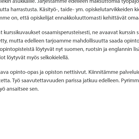
lekin asukkaille. Järjestämme edelleen maksuttomia työpajoj
utta harrastusta. Käsityö-, taide- ym. opiskelutarvikkeiden ki
mme on, että opiskelijat ennakkoluuttomasti kehittävät om
urssikuvaukset osaamisperusteisesti, ne avaavat kurssin sis
tty, mutta edelleen tarjoamme mahdollisuutta saada opintopis
opintopisteistä löytyvät nyt suomen, ruotsin ja englannin lisä
edot löytyvät myös selkokielellä.
va opinto-opas ja opiston nettisivut. Kiinnitämme palveluid
tta. Työ saavutettavuuden parissa jatkuu edelleen. Pyri
yö ansaitsee sen.