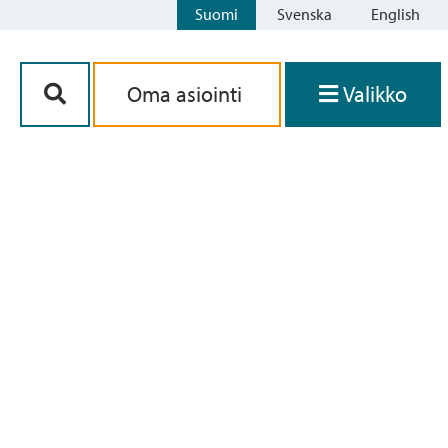
Suomi
Svenska
English
Siirry sisältöön
Oma asiointi
Valikko