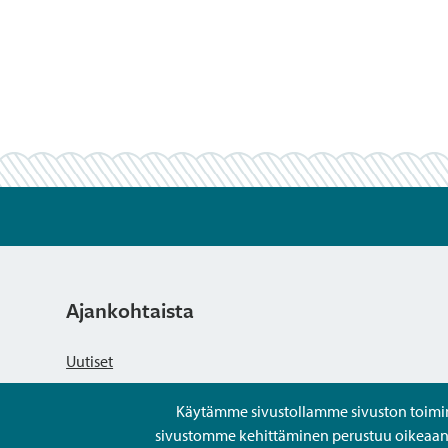
Ajankohtaista
Uutiset
Käytämme sivustollamme sivuston toiminna
Kuulutukset
sivustomme kehittäminen perustuu oikeaan kä