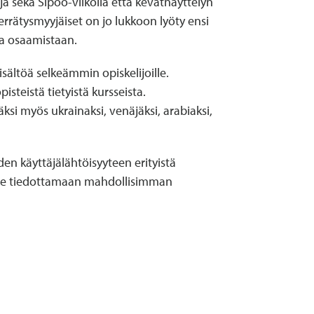
a sekä Sipoo-viikolla että kevätnäyttelyn
errätysmyyjäiset on jo lukkoon lyöty ensi
aa osaamistaan.
ältöä selkeämmin opiskelijoille.
teistä tietyistä kursseista.
ksi myös ukrainaksi, venäjäksi, arabiaksi,
en käyttäjälähtöisyyteen erityistä
mme tiedottamaan mahdollisimman