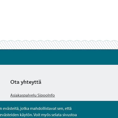
Ota yhteyttä
Asiakaspalvelu SipooInfo
evästeitä, jotka mahdollistavat sen, että
Anna palautetta nimettömästi
evästeiden käytön. Voit myös selata sivustoa