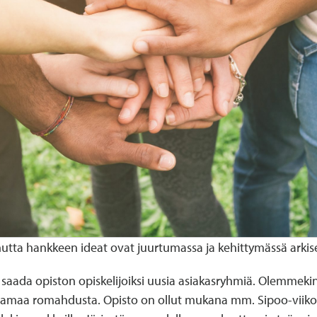
utta hankkeen ideat ovat juurtumassa ja kehittymässä arkise
 saada opiston opiskelijoiksi uusia asiakasryhmiä. Olemme
maa romahdusta. Opisto on ollut mukana mm. Sipoo-viikoll