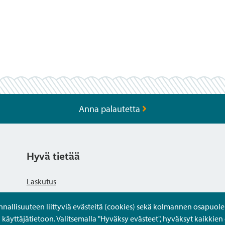
Anna palautetta
Hyvä tietää
Laskutus
llisuuteen liittyviä evästeitä (cookies) sekä kolmannen osapuolen 
Tietosuojaseloste
yttäjätietoon. Valitsemalla "Hyväksy evästeet", hyväksyt kaikkien 