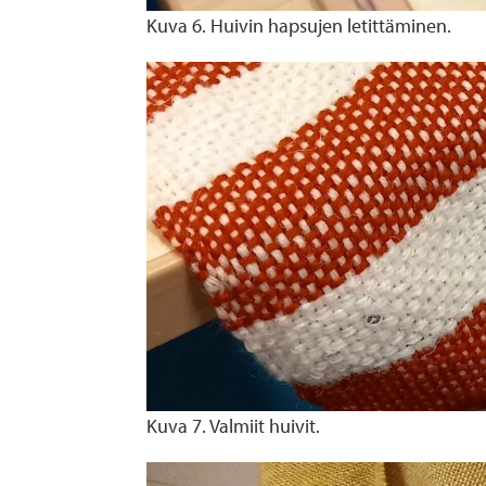
Kuva 6. Huivin hapsujen letittäminen.
Kuva 7. Valmiit huivit.