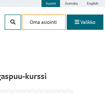
Suomi
Svenska
English
Siirry sisältöön
Oma asiointi
Valikko
gaspuu-kurssi