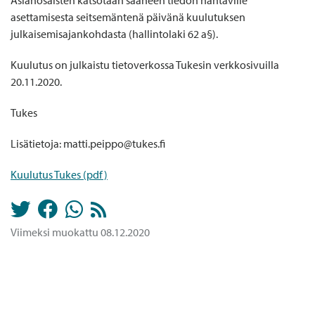
Asianosaisten katsotaan saaneen tiedon nähtäville
asettamisesta seitsemäntenä päivänä kuulutuksen
julkaisemisajankohdasta (hallintolaki 62 a§).
Kuulutus on julkaistu tietoverkossa Tukesin verkkosivuilla
20.11.2020.
Tukes
Lisätietoja: matti.peippo@tukes.fi
Kuulutus Tukes (pdf)
Viimeksi muokattu 08.12.2020