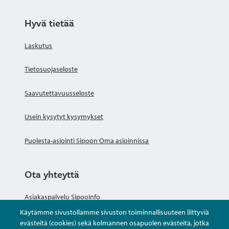
Hyvä tietää
Laskutus
Tietosuojaseloste
Saavutettavuusseloste
Usein kysytyt kysymykset
Puolesta-asiointi Sipoon Oma asioinnissa
Ota yhteyttä
Asiakaspalvelu SipooInfo
Käytämme sivustollamme sivuston toiminnallisuuteen liittyviä
Anna palautetta nimettömästi
evästeitä (cookies) sekä kolmannen osapuolen evästeitä, jotka