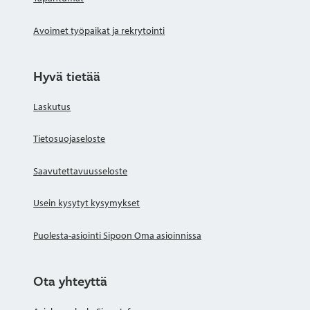
Avoimet työpaikat ja rekrytointi
Hyvä tietää
Laskutus
Tietosuojaseloste
Saavutettavuusseloste
Usein kysytyt kysymykset
Puolesta-asiointi Sipoon Oma asioinnissa
Ota yhteyttä