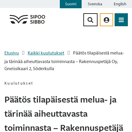
Suomi
Svenska
English
Siirry sisältöön
Etusivu
Kaikki kuulutukset
Päätös tilapäisestä melua-
ja tärinää aiheuttavasta toiminnasta – Rakennuspetäjä Oy,
Gneissikaari 2, Söderkulla
Kuulutukset
Päätös tilapäisestä melua- ja
tärinää aiheuttavasta
toiminnasta – Rakennuspetäjä