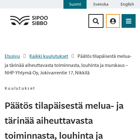
Suomi
Svenska
English
Siirry sisältöön
Etusivu
Kaikki kuulutukset
Päätös tilapäisestä melua-
ja tärinää aiheuttavasta toiminnasta, louhinta ja murskaus –
NHP-Yhtymä Oy, Jokivarrentie 17, Nikkilä
Kuulutukset
Päätös tilapäisestä melua- ja
tärinää aiheuttavasta
toiminnasta, louhinta ja