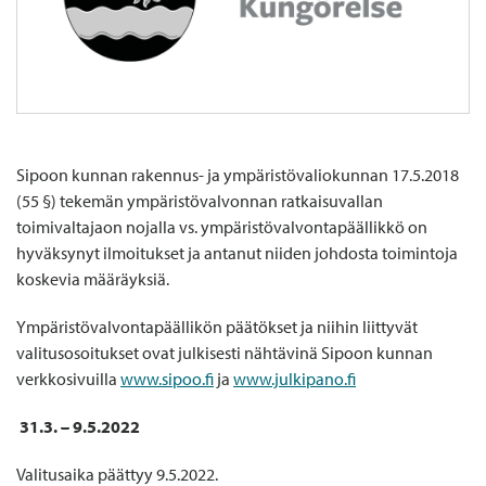
Sipoon kunnan rakennus- ja ympäristövaliokunnan 17.5.2018
(55 §) tekemän ympäristövalvonnan ratkaisuvallan
toimivaltajaon nojalla vs. ympäristövalvontapäällikkö on
hyväksynyt ilmoitukset ja antanut niiden johdosta toimintoja
koskevia määräyksiä.
Ympäristövalvontapäällikön päätökset ja niihin liittyvät
valitusosoitukset ovat julkisesti nähtävinä Sipoon kunnan
verkkosivuilla
www.sipoo.fi
ja
www.julkipano.fi
31.3.
–
9.5.2022
Valitusaika päättyy 9.5.2022.