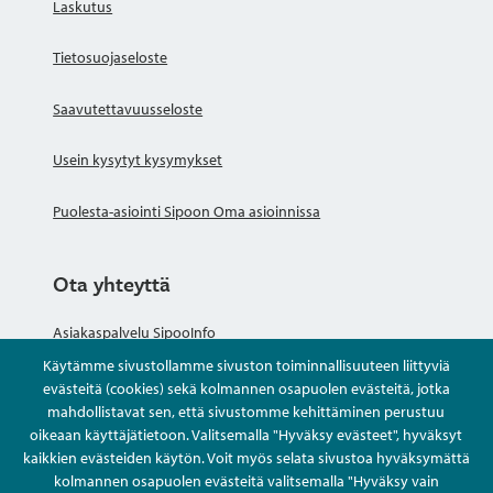
Laskutus
Tietosuojaseloste
Saavutettavuusseloste
Usein kysytyt kysymykset
Puolesta-asiointi Sipoon Oma asioinnissa
Ota yhteyttä
Asiakaspalvelu SipooInfo
Käytämme sivustollamme sivuston toiminnallisuuteen liittyviä
Anna palautetta nimettömästi
evästeitä (cookies) sekä kolmannen osapuolen evästeitä, jotka
mahdollistavat sen, että sivustomme kehittäminen perustuu
oikeaan käyttäjätietoon. Valitsemalla "Hyväksy evästeet", hyväksyt
Kysy tai asioi
kaikkien evästeiden käytön. Voit myös selata sivustoa hyväksymättä
kolmannen osapuolen evästeitä valitsemalla "Hyväksy vain
Yhteystiedot