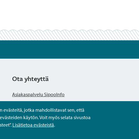
Ota yhteyttä
Asiakaspalvelu SipooInfo
evästeitä, jotka mahdollistavat sen, että
Anna palautetta nimettömästi
evästeiden käytön. Voit myös selata sivustoa
teet".
Lisätietoa evästeistä
.
Kysy tai asioi