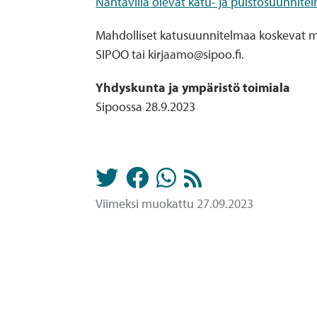
Nähtävillä olevat katu- ja puistosuunnite
Mahdolliset katusuunnitelmaa koskevat mu
SIPOO tai kirjaamo@sipoo.fi.
Yhdyskunta ja ympäristö toimiala
Sipoossa 28.9.2023
Viimeksi muokattu 27.09.2023