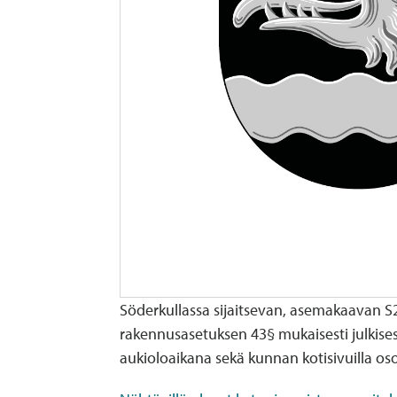
Söderkullassa sijaitsevan, asemakaavan 
rakennusasetuksen 43§ mukaisesti julkise
aukioloaikana sekä kunnan kotisivuilla oso