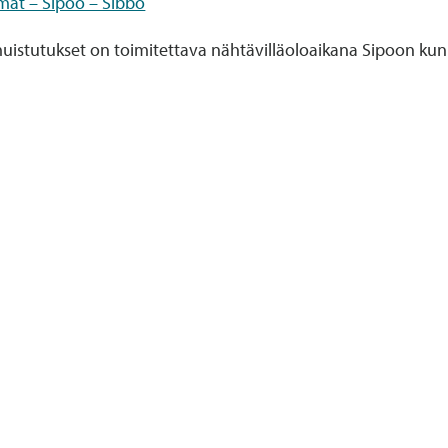
lmat – Sipoo – Sibbo
istutukset on toimitettava nähtävilläoloaikana Sipoon kunna