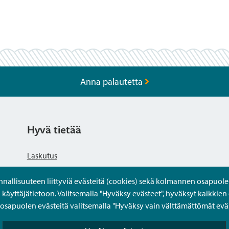
Anna palautetta
Hyvä tietää
Laskutus
llisuuteen liittyviä evästeitä (cookies) sekä kolmannen osapuolen 
Tietosuojaseloste
yttäjätietoon. Valitsemalla "Hyväksy evästeet", hyväksyt kaikkien 
apuolen evästeitä valitsemalla "Hyväksy vain välttämättömät eväs
Saavutettavuusseloste