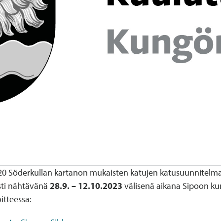
S20 Söderkullan kartanon mukaisten katujen katusuunnitelm
sti nähtävänä
28.9. – 12.10.2023
välisenä aikana Sipoon kun
itteessa: