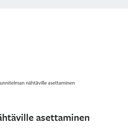
unnitelman nähtäville asettaminen
htäville asettaminen