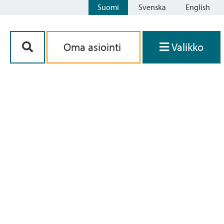
Suomi
Svenska
English
Siirry sisältöön
Oma asiointi
Valikko