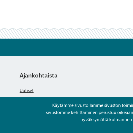
Ajankohtaista
Uutiset
Käytämme sivustollamme sivuston toiminna
Kuulutukset
sivustomme kehittäminen perustuu oikeaan kä
hyväksymättä kolmannen os
Tapahtumat