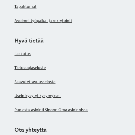
Tapahtumat
Avoimet työpaikat ja rekrytointi
Hyvä tietää
Laskutus
Tietosuojaseloste
Saavutettavuusseloste
Usein kysytyt kysymykset
Puolesta-asiointi Sipoon Oma asioinnissa
Ota yhteyttä