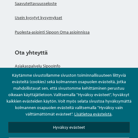
Saavutettavuusseloste
Usein kysytyt kysymykset
Puolesta-asiointi Sipoon Oma asioinnissa
Ota yhteyttä
Asiakaspalvelu SipooInfo
Käytämme sivustollamme sivuston toiminnallisuuteen liittyviä
Anna palautetta nimettömästi
evästeitä (cookies) sekä kolmannen osapuolen evästeitä, jotka
mahdollistavat sen, että sivustomme kehittäminen perustuu
oikeaan käyttäjätietoon. Valitsemalla "Hyväksy evästeet", hyväksyt
Kysy tai asioi
kaikkien evästeiden käytön. Voit myös selata sivustoa hyväksymättä
kolmannen osapuolen evästeitä valitsemalla "Hyväksy vain
Yhteystiedot
välttämättömät evästeet".
Lisätietoa evästeistä
.
Hyväksy evästeet