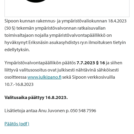
Sipoon kunnan rakennus- ja ympäristövaliokunnan 18.4.2023
(50 §) tekemän ympäristövalvonnan ratkaisuvallan
toimivaltajaon nojalla ympäristövalvontapäällikkö on
hyväksynyt Eriksnäsin asukasyhdistys ry:n ilmoituksen tietyin
edellytyksin.
Ympäristövalvontapäällikön päätös
7.7.2023 § 16
ja siihen
liittyvä valitusosoitus ovat julkisesti nähtävinä sähköisesti
osoitteessa
www.julkipano.fi
sekä Sipoon verkkosivuilla
10.7.-16.8.2023
Valitusaika päättyy 16.8.2023.
Lisätietoja antaa Anu Juvonen p. 050 548 7596
Päätös (pdf)