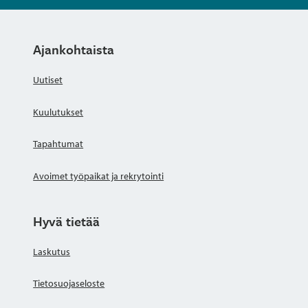
Ajankohtaista
Uutiset
Kuulutukset
Tapahtumat
Avoimet työpaikat ja rekrytointi
Hyvä tietää
Laskutus
Tietosuojaseloste