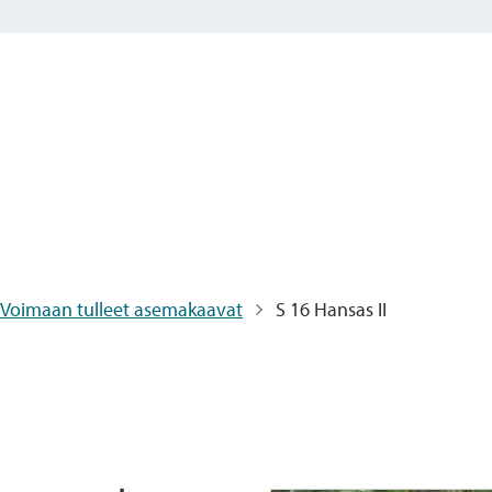
Voimaan tulleet asemakaavat
S 16 Hansas II