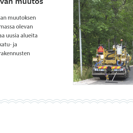
avan muutos
van muutoksen
imassa olevan
a uusia alueita
katu- ja
 rakennusten