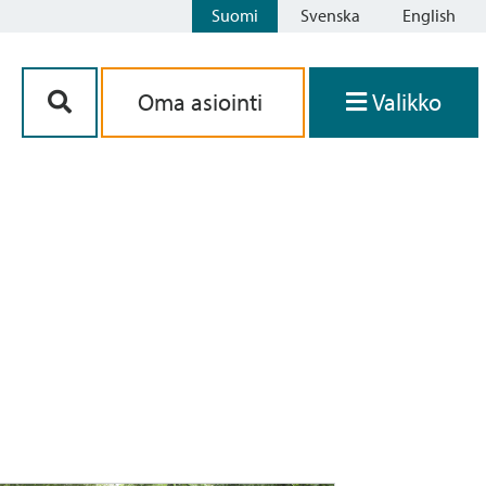
Suomi
Svenska
English
Siirry sisältöön
Oma asiointi
Valikko