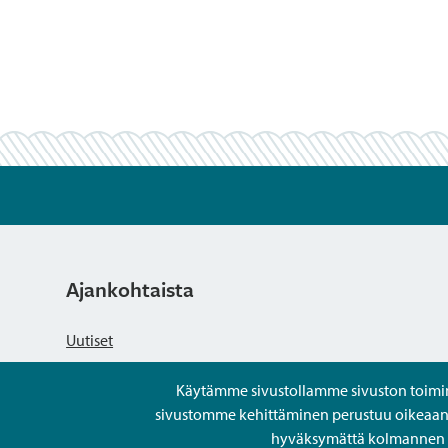
Ajankohtaista
Uutiset
Käytämme sivustollamme sivuston toiminna
Kuulutukset
sivustomme kehittäminen perustuu oikeaan kä
hyväksymättä kolmannen os
Tapahtumat