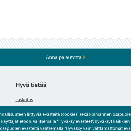
Anna palautetta
Hyvä tietää
Laskutus
llisuuteen liittyviä evästeitä (cookies) sekä kolmannen osapuolen 
Tietosuojaseloste
yttäjätietoon. Valitsemalla "Hyväksy evästeet", hyväksyt kaikkien 
apuolen evästeitä valitsemalla "Hyväksy vain välttämättömät eväs
Saavutettavuusseloste