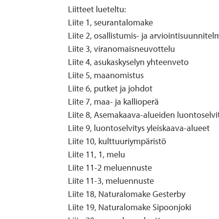
Liitteet lueteltu:
Liite 1, seurantalomake
Liite 2, osallistumis- ja arviointisuunnitel
Liite 3, viranomaisneuvottelu
Liite 4, asukaskyselyn yhteenveto
Liite 5, maanomistus
Liite 6, putket ja johdot
Liite 7, maa- ja kallioperä
Liite 8, Asemakaava-alueiden luontoselvi
Liite 9, luontoselvitys yleiskaava-alueet
Liite 10, kulttuuriympäristö
Liite 11, 1, melu
Liite 11-2 meluennuste
Liite 11-3, meluennuste
Liite 18, Naturalomake Gesterby
Liite 19, Naturalomake Sipoonjoki