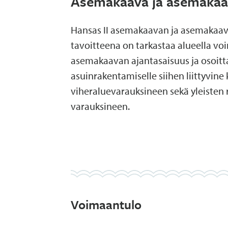
Asemakaava ja asemaka
Hansas II asemakaavan ja asemakaa
tavoitteena on tarkastaa alueella vo
asemakaavan ajantasaisuus ja osoitta
asuinrakentamiselle siihen liittyvine 
viheraluevarauksineen sekä yleisten
varauksineen.
Voimaantulo