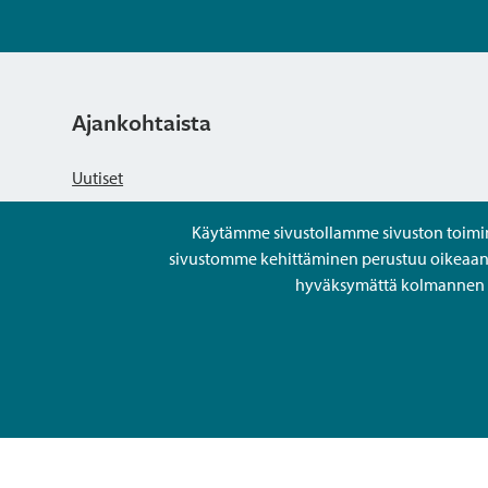
Ajankohtaista
Uutiset
Käytämme sivustollamme sivuston toiminna
Kuulutukset
sivustomme kehittäminen perustuu oikeaan kä
hyväksymättä kolmannen os
Tapahtumat
Avoimet työpaikat ja rekrytointi