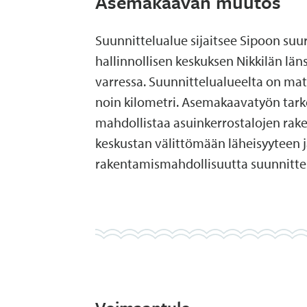
Asemakaavan muutos
Suunnittelualue sijaitsee Sipoon su
hallinnollisen keskuksen Nikkilän läns
varressa. Suunnittelualueelta on mat
noin kilometri. Asemakaavatyön tar
mahdollistaa asuinkerrostalojen rak
keskustan välittömään läheisyyteen ja
rakentamismahdollisuutta suunnittel