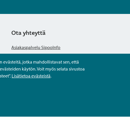
Ota yhteyttä
Asiakaspalvelu SipooInfo
evästeitä, jotka mahdollistavat sen, että
Anna palautetta nimettömästi
evästeiden käytön. Voit myös selata sivustoa
teet".
Lisätietoa evästeistä
.
Kysy tai asioi
Yhteystiedot