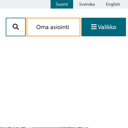
Suomi
Svenska
English
Siirry sisältöön
Oma asiointi
Valikko