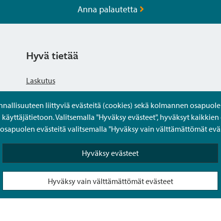
Anna palautetta
Hyvä tietää
Laskutus
llisuuteen liittyviä evästeitä (cookies) sekä kolmannen osapuolen 
Tietosuojaseloste
yttäjätietoon. Valitsemalla "Hyväksy evästeet", hyväksyt kaikkien 
apuolen evästeitä valitsemalla "Hyväksy vain välttämättömät eväs
Saavutettavuusseloste
Hyväksy evästeet
Usein kysytyt kysymykset
Hyväksy vain välttämättömät evästeet
Puolesta-asiointi Sipoon Oma asioinnissa