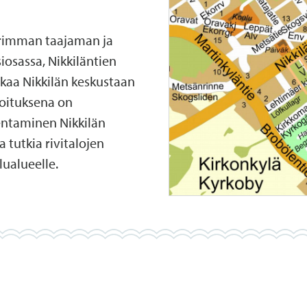
urimman taajaman ja
iosassa, Nikkiläntien
kaa Nikkilän keskustaan
koituksena on
entaminen Nikkilän
 tutkia rivitalojen
ualueelle.