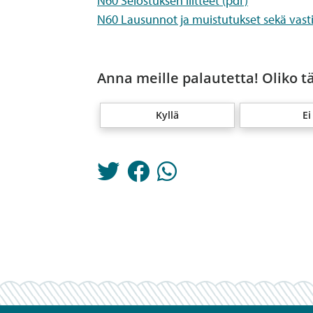
N60 Selostuksen liitteet (pdf)
N60 Lausunnot ja muistutukset sekä vast
Anna meille palautetta! Oliko t
Kyllä
Ei