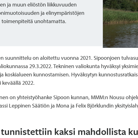
en ja muun eliöstön liikkuvuuden
nimuotoisuuden ja elinympäristöjen
ä toimenpiteitä unohtamatta.
 suunnittelu on aloitettu vuonna 2021. Sipoonjoen tulvasu
aliokunnassa 29.3.2022. Tekninen valiokunta hyväksyi yksimi
n ja koskialueen kunnostamisen. Hyväksytyn kunnostusratkai
i keväällä 2022.
inen on yhteistyöhanke Sipoon kunnan, MMM:n Nousu ohje
si Leppinen Säätiön ja Mona ja Felix Björklundin yksityislah
a tunnistettiin kaksi mahdollista 