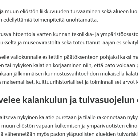
ja muun eliöstön liikkuvuuden turvaaminen sekä alueen l
un edellyttämiä toimenpiteitä unohtamatta.
stusvaihtoehtoja varten kunnan tekniikka- ja ympäristöosasto
elta ja museovirastolta sekä toteuttanut laajan esiselvity
elle valiokunnalle esitettiin päätöksenteon pohjaksi kaksi
tai nykyisen kalatien korjaaminen niin, että pato voidaan p
mukaan jälkimmäisen kunnostusvaihtoehdon mukaisella kalati
aisemalliset, kulttuurihistorialliset ja toiminnalliset arvo
elee kalankulun ja tulvasuojelun
itseva nykyinen kalatie puretaan ja tilalle rakennetaan nyky
muun eliöstön vapaan kulkemisen ja ympärivuotisten elino
lä vähennetään myös padon yläpuolisten alueiden tulvariski