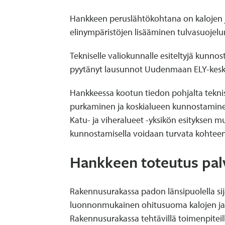
Hankkeen peruslähtökohtana on kalojen 
elinympäristöjen lisääminen tulvasuojel
Tekniselle valiokunnalle esiteltyjä kunno
pyytänyt lausunnot Uudenmaan ELY-keskuks
Hankkeessa kootun tiedon pohjalta teknis
purkaminen ja koskialueen kunnostaminen 
Katu- ja viheralueet -yksikön esityksen 
kunnostamisella voidaan turvata kohteen m
Hankkeen toteutus palv
Rakennusurakassa padon länsipuolella sija
luonnonmukainen ohitusuoma kalojen ja 
Rakennusurakassa tehtävillä toimenpiteil