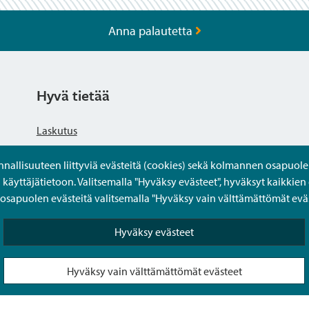
Anna palautetta
Hyvä tietää
Laskutus
llisuuteen liittyviä evästeitä (cookies) sekä kolmannen osapuolen 
Tietosuojaseloste
yttäjätietoon. Valitsemalla "Hyväksy evästeet", hyväksyt kaikkien 
apuolen evästeitä valitsemalla "Hyväksy vain välttämättömät eväs
Saavutettavuusseloste
Hyväksy evästeet
Usein kysytyt kysymykset
Hyväksy vain välttämättömät evästeet
Puolesta-asiointi Sipoon Oma asioinnissa