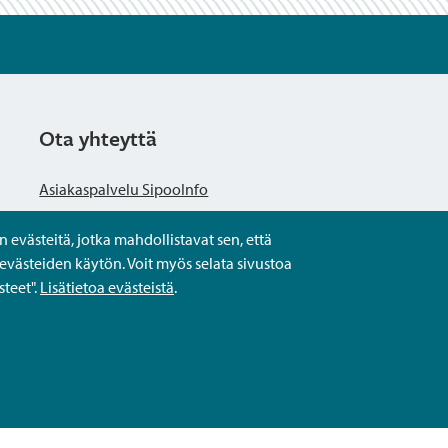
Ota yhteyttä
Asiakaspalvelu SipooInfo
evästeitä, jotka mahdollistavat sen, että
Anna palautetta nimettömästi
evästeiden käytön. Voit myös selata sivustoa
teet".
Lisätietoa evästeistä
.
Kysy tai asioi
Yhteystiedot