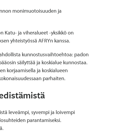
uonnon monimuotoisuuden ja
n Katu- ja viheralueet -yksikkö on
ksen yhteistyössä AFRYn kanssa.
 mahdollista kunnostusvaihtoehtoa: padon
ääosin säilyttää ja koskialue kunnostaa.
en korjaamisella ja koskialueen
t kokonaisuudessaan parhaiten.
 edistämistä
istä leveämpi, syvempi ja loivempi
losuhteiden parantamiseksi.
ä.