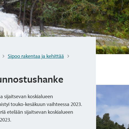
Sipoo rakentaa ja kehittää
unnostushanke
 sijaitsevan koskialueen
styi touko-kesäkuun vaihteessa 2023.
riä etelään sijaitsevan koskialueen
2023.