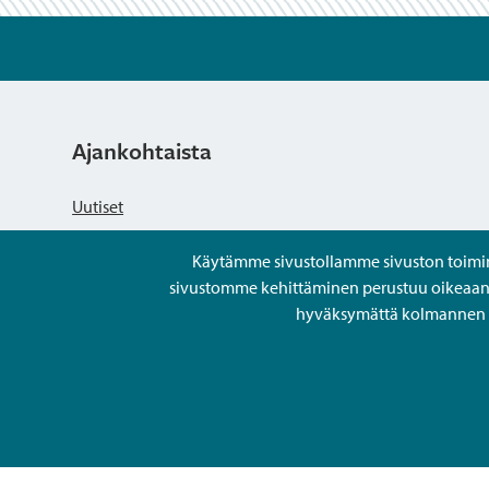
Ajankohtaista
Uutiset
Käytämme sivustollamme sivuston toiminna
Kuulutukset
sivustomme kehittäminen perustuu oikeaan kä
hyväksymättä kolmannen os
Tapahtumat
Avoimet työpaikat ja rekrytointi