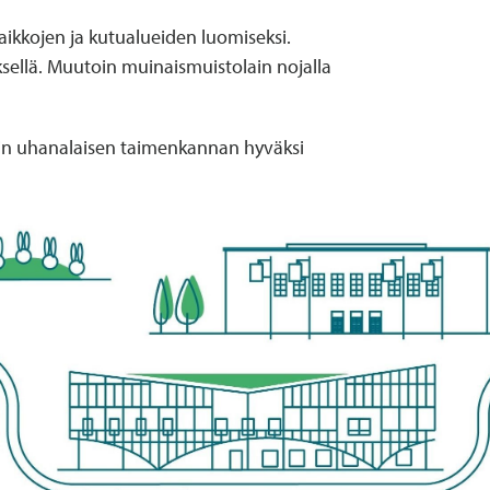
aikkojen ja kutualueiden luomiseksi.
ksellä. Muutoin muinaismuistolain nojalla
äin uhanalaisen taimenkannan hyväksi