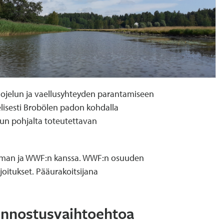
ojelun ja vaellusyhteyden parantamiseen
elisesti Brobölen padon kohdalla
sun pohjalta toteutettavan
lman ja WWF:n kanssa. WWF:n osuuden
joitukset. Pääurakoitsijana
kunnostusvaihtoehtoa