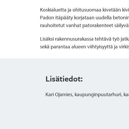
Koskialuetta ja ohitusuomaa kivetään kivi
Padon itäpääty korjataan uudella betonim
rauhoitetut vanhat patorakenteet säilyvä
Lisäksi rakennusurakassa tehtävä työ jat
sekä parantaa alueen viihtyisyyttä ja virk
Lisätiedot:
Kari Ojamies, kaupunginpuutarhuri, kari