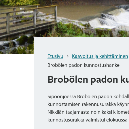
Etusivu
Kaavoitus ja kehittäminen
Brobölen padon kunnostushanke
Brobölen padon k
Sipoonjoessa Brobölen padon kohdalla
kunnostamisen rakennusurakka käynni
Nikkilän taajamasta noin kaksi kilomet
kunnostusurakka valmistui elokuussa 