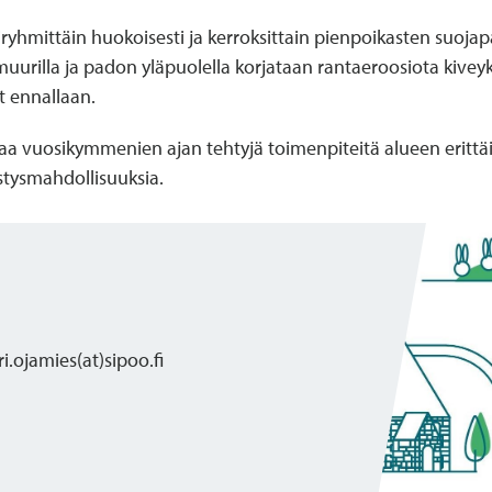
ryhmittäin huokoisesti ja kerroksittain pienpoikasten suojap
uurilla ja padon yläpuolella korjataan rantaeroosiota kivey
t ennallaan.
kaa vuosikymmenien ajan tehtyjä toimenpiteitä alueen eritt
istysmahdollisuuksia.
.ojamies(at)sipoo.fi