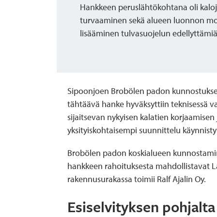
Hankkeen peruslähtökohtana oli kaloj
turvaaminen sekä alueen luonnon mo
lisääminen tulvasuojelun edellyttämi
Sipoonjoen Brobölen padon kunnostuksen
tähtäävä hanke hyväksyttiin teknisessä v
sijaitsevan nykyisen kalatien korjaamise
yksityiskohtaisempi suunnittelu käynnisty
Brobölen padon koskialueen kunnostam
hankkeen rahoituksesta mahdollistavat Las
rakennusurakassa toimii Ralf Ajalin Oy.
Esiselvityksen pohjalt