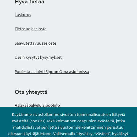
Hyvä tietää
Laskutus
Tietosuojaseloste
Saavutettavuusseloste
Usein kysytyt kysymykset
Puolesta-asiointi Sipoon Oma asioinnissa
Ota yhteyttä
Asiakaspalvelu SipooInfo
Käytämme sivustollamme sivuston toiminnallisuuteen liittyviä
Anna palautetta nimettömästi
evästeitä (cookies) sekä kolmannen osapuolen evästeitä, jotka
mahdollistavat sen, että sivustomme kehittäminen perustuu
oikeaan käyttäjätietoon. Valitsemalla "Hyväksy evästeet", hyväksyt
Kysy tai asioi