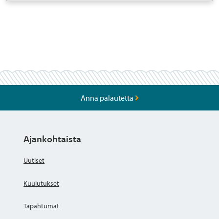
Anna palautetta
Ajankohtaista
Uutiset
Kuulutukset
Tapahtumat