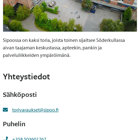
Sipoossa on kaksi toria, joista toinen sijaitsee Söderkullassa
aivan taajaman keskustassa, apteekin, pankin ja
palveluliikkeiden ympäröimänä.
Yhteystiedot
Sähköposti
torivaraukset@sipoo.fi
Puhelin
+358 503601767