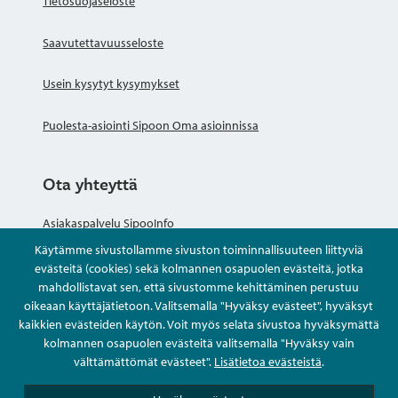
Tietosuojaseloste
Saavutettavuusseloste
Usein kysytyt kysymykset
Puolesta-asiointi Sipoon Oma asioinnissa
Ota yhteyttä
Asiakaspalvelu SipooInfo
Käytämme sivustollamme sivuston toiminnallisuuteen liittyviä
Anna palautetta nimettömästi
evästeitä (cookies) sekä kolmannen osapuolen evästeitä, jotka
mahdollistavat sen, että sivustomme kehittäminen perustuu
oikeaan käyttäjätietoon. Valitsemalla "Hyväksy evästeet", hyväksyt
Kysy tai asioi
kaikkien evästeiden käytön. Voit myös selata sivustoa hyväksymättä
kolmannen osapuolen evästeitä valitsemalla "Hyväksy vain
Yhteystiedot
välttämättömät evästeet".
Lisätietoa evästeistä
.