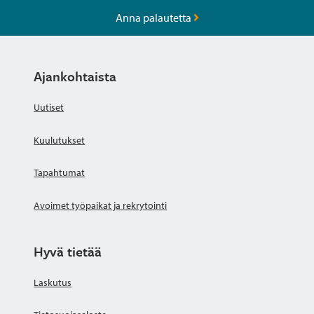
Anna palautetta
Ajankohtaista
Uutiset
Kuulutukset
Tapahtumat
Avoimet työpaikat ja rekrytointi
Hyvä tietää
Laskutus