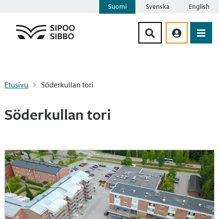
Suomi
Svenska
English
Siirry sisältöön
Etusivu
Söderkullan tori
Söderkullan tori