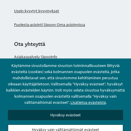
Usein kysytyt kysymykset
Puolesta-asiointi Sipoon Oma asioinnissa
Ota yhteyttä
Asiakaspalvelu SipooInfo
Käytämme sivustollamme sivuston toiminnallisuuteen liittyviä
Anna palautetta nimettömästi
evästeitä (cookies) sekä kolmannen osapuolen evästeitä, jotka
mahdollistavat sen, että sivustomme kehittäminen perustuu
oikeaan käyttäjätietoon. Valitsemalla "Hyväksy evästeet", hyväksyt
Kysy tai asioi
kaikkien evästeiden käytön. Voit myös selata sivustoa hyväksymättä
kolmannen osapuolen evästeitä valitsemalla "Hyväksy vain
Yhteystiedot
välttämättömät evästeet".
Lisätietoa evästeistä
.
Hyväksy evästeet
Hyväksy vain välttämättömät evästeet