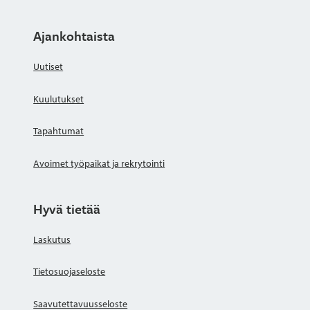
Ajankohtaista
Uutiset
Kuulutukset
Tapahtumat
Avoimet työpaikat ja rekrytointi
Hyvä tietää
Laskutus
Tietosuojaseloste
Saavutettavuusseloste