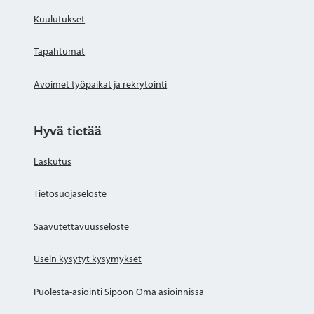
Kuulutukset
Tapahtumat
Avoimet työpaikat ja rekrytointi
Hyvä tietää
Laskutus
Tietosuojaseloste
Saavutettavuusseloste
Usein kysytyt kysymykset
Puolesta-asiointi Sipoon Oma asioinnissa