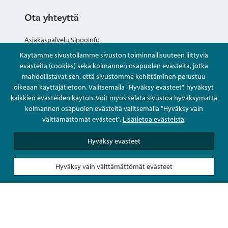
Ota yhteyttä
Asiakaspalvelu SipooInfo
Käytämme sivustollamme sivuston toiminnallisuuteen liittyviä
Anna palautetta nimettömästi
evästeitä (cookies) sekä kolmannen osapuolen evästeitä, jotka
mahdollistavat sen, että sivustomme kehittäminen perustuu
oikeaan käyttäjätietoon. Valitsemalla "Hyväksy evästeet", hyväksyt
Kysy tai asioi
kaikkien evästeiden käytön. Voit myös selata sivustoa hyväksymättä
kolmannen osapuolen evästeitä valitsemalla "Hyväksy vain
Yhteystiedot
välttämättömät evästeet".
Lisätietoa evästeistä
.
Hyväksy evästeet
Hyväksy vain välttämättömät evästeet