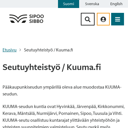
Suomi
Svenska
English
Siirry sisältöön
Etusivu
Seutuyhteistyö / Kuuma.fi
Seutuyhteistyö / Kuuma.fi
Pääkaupunkiseudun ympärillä oleva alue muodostaa KUUMA-
seudun.
KUUMA-seudun kuntia ovat Hyvinkää, Järvenpää, Kirkkonummi,
Kerava, Mäntsälä, Nurmijärvi, Pornainen, Sipoo, Tuusula ja Vihti.
KUUMA-seutu osallistuu kuntarajat ylittävään yhteistyöhön ja
yhteisten suunnitelmien valmisteluun. Seutu pyrkii myös