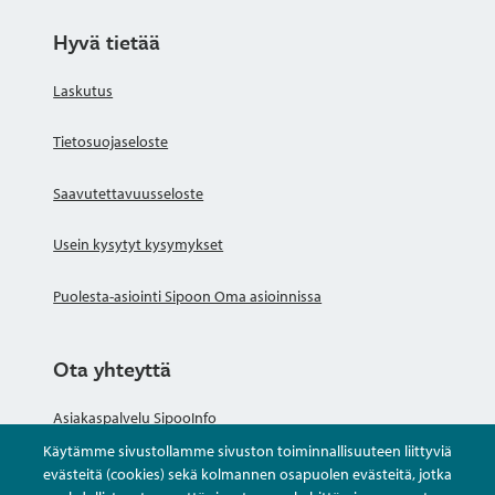
Hyvä tietää
Laskutus
Tietosuojaseloste
Saavutettavuusseloste
Usein kysytyt kysymykset
Puolesta-asiointi Sipoon Oma asioinnissa
Ota yhteyttä
Asiakaspalvelu SipooInfo
Käytämme sivustollamme sivuston toiminnallisuuteen liittyviä
Anna palautetta nimettömästi
evästeitä (cookies) sekä kolmannen osapuolen evästeitä, jotka