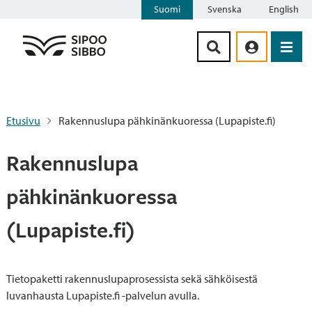
Suomi
Svenska
English
Siirry sisältöön
Etusivu
Rakennuslupa pähkinänkuoressa (Lupapiste.fi)
Rakennuslupa
pähkinänkuoressa
(Lupapiste.fi)
Tietopaketti rakennuslupaprosessista sekä sähköisestä
luvanhausta Lupapiste.fi -palvelun avulla.