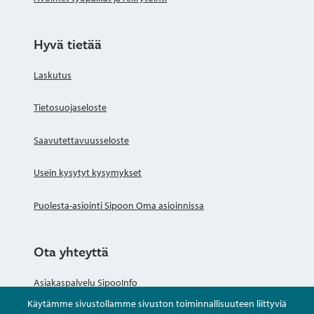
Hyvä tietää
Laskutus
Tietosuojaseloste
Saavutettavuusseloste
Usein kysytyt kysymykset
Puolesta-asiointi Sipoon Oma asioinnissa
Ota yhteyttä
Asiakaspalvelu SipooInfo
Käytämme sivustollamme sivuston toiminnallisuuteen liittyviä