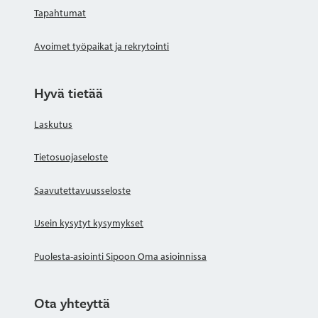
Tapahtumat
Avoimet työpaikat ja rekrytointi
Hyvä tietää
Laskutus
Tietosuojaseloste
Saavutettavuusseloste
Usein kysytyt kysymykset
Puolesta-asiointi Sipoon Oma asioinnissa
Ota yhteyttä