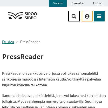
Suomi
Svenska
English
Siirry sisältöön
Etusivu
PressReader
PressReader
PressReader on verkkopalvelu, jossa voi lukea sanomalehtiä
sähköisessä muodossa Internetin kautta. Voit käyttää palvelua
kirjaston koneilla tai kotona.
Sanomalehdet ovat näköislehtiä, ja ne voi lukea heti kun lehti on
julkaistu. Myös vanhempia numeroita on saatavilla. Suurin osa
lehdistä on luettavissa vähintään kolmen kuukauden ajan.