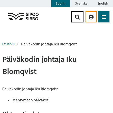
Suomi
Svenska
English
Siirry sisältöön
Etusivu
Päiväkodin johtaja Iku Blomqvist
Päiväkodin johtaja Iku
Blomqvist
Päiväkodin johtaja Iku Blomqvist
Mäntymäen päiväkoti