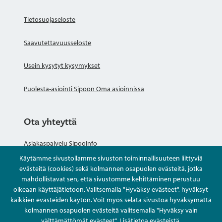
Tietosuojaseloste
Saavutettavuusseloste
Usein kysytyt kysymykset
Puolesta-asiointi Sipoon Oma asioinnissa
Ota yhteyttä
Asiakaspalvelu SipooInfo
Käytämme sivustollamme sivuston toiminnallisuuteen liittyviä
Anna palautetta nimettömästi
evästeitä (cookies) sekä kolmannen osapuolen evästeitä, jotka
mahdollistavat sen, että sivustomme kehittäminen perustuu
oikeaan käyttäjätietoon. Valitsemalla "Hyväksy evästeet", hyväksyt
Kysy tai asioi
kaikkien evästeiden käytön. Voit myös selata sivustoa hyväksymättä
kolmannen osapuolen evästeitä valitsemalla "Hyväksy vain
Yhteystiedot
välttämättömät evästeet".
Lisätietoa evästeistä
.