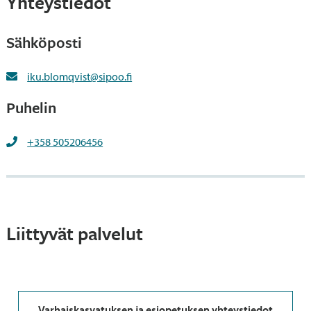
Yhteystiedot
Sähköposti
iku.blomqvist@sipoo.fi
Puhelin
+358 505206456
Liittyvät palvelut
Varhaiskasvatuksen ja esiopetuksen yhteystiedot