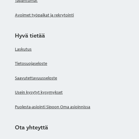
Tapahtumat
Avoimet työpaikat ja rekrytointi
Hyvä tietää
Laskutus
Tietosuojaseloste
Saavutettavuusseloste
Usein kysytyt kysymykset
Puolesta-asiointi Sipoon Oma asioinnissa
Ota yhteyttä