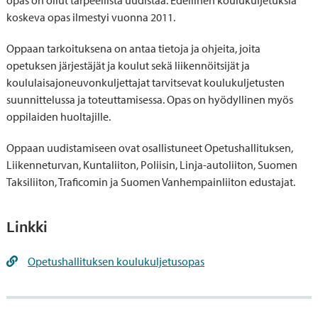
opas on ollut tarpeellista uudistaa. Edellinen koulukuljetuksia
koskeva opas ilmestyi vuonna 2011.
Oppaan tarkoituksena on antaa tietoja ja ohjeita, joita
opetuksen järjestäjät ja koulut sekä liikennöitsijät ja
koululaisajoneuvonkuljettajat tarvitsevat koulukuljetusten
suunnittelussa ja toteuttamisessa. Opas on hyödyllinen myös
oppilaiden huoltajille.
Oppaan uudistamiseen ovat osallistuneet Opetushallituksen,
Liikenneturvan, Kuntaliiton, Poliisin, Linja-autoliiton, Suomen
Taksiliiton, Traficomin ja Suomen Vanhempainliiton edustajat.
Linkki
Opetushallituksen koulukuljetusopas