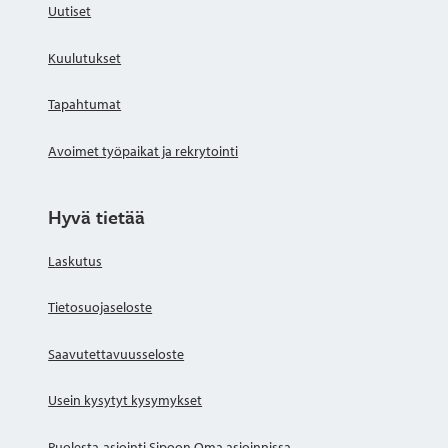
Uutiset
Kuulutukset
Tapahtumat
Avoimet työpaikat ja rekrytointi
Hyvä tietää
Laskutus
Tietosuojaseloste
Saavutettavuusseloste
Usein kysytyt kysymykset
Puolesta-asiointi Sipoon Oma asioinnissa