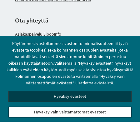
Ota yhteyttä
Asiakaspalvelu SipooInfo
Käytämme sivustollamme sivuston toiminnallisuuteen liittyviä
Anna palautetta nimettömästi
evästeitä (cookies) sekä kolmannen osapuolen evästeitä, jotka
mahdollistavat sen, että sivustomme kehittäminen perustuu
oikeaan käyttäjätietoon. Valitsemalla "Hyväksy evästeet", hyväksyt
Kysy tai asioi
kaikkien evästeiden käytön. Voit myös selata sivustoa hyväksymättä
kolmannen osapuolen evästeitä valitsemalla "Hyväksy vain
Yhteystiedot
välttämättömät evästeet".
Lisätietoa evästeistä
.
Hyväksy evästeet
Hyväksy vain välttämättömät evästeet