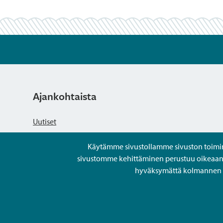
Ajankohtaista
Uutiset
Käytämme sivustollamme sivuston toiminna
Kuulutukset
sivustomme kehittäminen perustuu oikeaan kä
hyväksymättä kolmannen os
Tapahtumat
Avoimet työpaikat ja rekrytointi