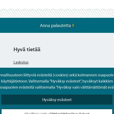
Anna palautetta
Hyvä tietää
Laskutus
llisuuteen liittyviä evästeitä (cookies) sekä kolmannen osapuolen 
Tietosuojaseloste
yttäjätietoon. Valitsemalla "Hyväksy evästeet", hyväksyt kaikkien 
apuolen evästeitä valitsemalla "Hyväksy vain välttämättömät eväs
Saavutettavuusseloste
Hyväksy evästeet
Usein kysytyt kysymykset
Hyväksy vain välttämättömät evästeet