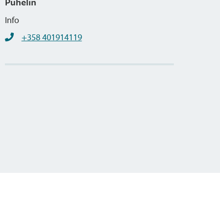
Puhelin
Info
+358 401914119