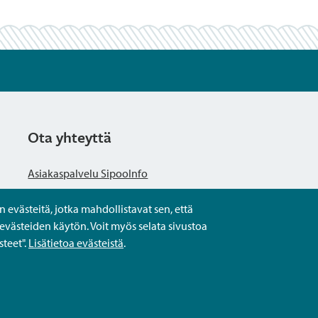
Ota yhteyttä
Asiakaspalvelu SipooInfo
evästeitä, jotka mahdollistavat sen, että
Anna palautetta nimettömästi
evästeiden käytön. Voit myös selata sivustoa
teet".
Lisätietoa evästeistä
.
Kysy tai asioi
Yhteystiedot