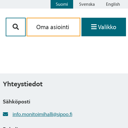
Suomi
Svenska
English
Siirry sisältöön
Oma asiointi
Valikko
Yhteystiedot
Sähköposti
info.monitoimihalli@sipoo.fi