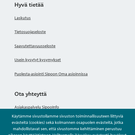
Hyvä tietää
Laskutus
Tietosuojaseloste
Saavutettavuusseloste
Usein kysytyt kysymykset
Puolesta-asiointi Sipoon Oma asioinnissa
Ota yhteyttä
Asiakaspalvelu SipooInfo
Käytämme sivustollamme sivuston toiminnallisuuteen liittyviä
Anna palautetta nimettömästi
evästeitä (cookies) sekä kolmannen osapuolen evästeitä, jotka
mahdollistavat sen, että sivustomme kehittäminen perustuu
oikeaan käyttäjätietoon. Valitsemalla "Hyväksy evästeet", hyväksyt
Kysy tai asioi