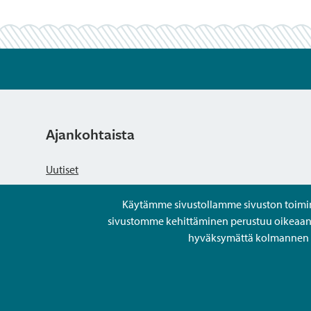
Ajankohtaista
Uutiset
Käytämme sivustollamme sivuston toiminna
Kuulutukset
sivustomme kehittäminen perustuu oikeaan kä
hyväksymättä kolmannen os
Tapahtumat
Avoimet työpaikat ja rekrytointi