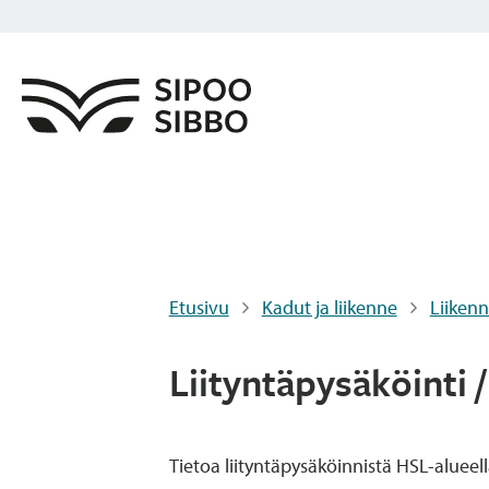
Etusivu
Kadut ja liikenne
Liiken
Liityntäpysäköinti /
Tietoa liityntäpysäköinnistä HSL-alueel