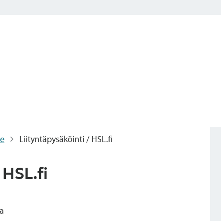
ne
Liityntäpysäköinti / HSL.fi
 HSL.fi
la