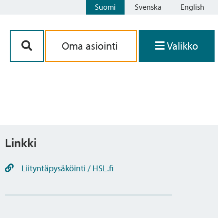
Suomi
Svenska
English
Siirry sisältöön
Oma asiointi
Valikko
Linkki
Liityntäpysäköinti / HSL.fi