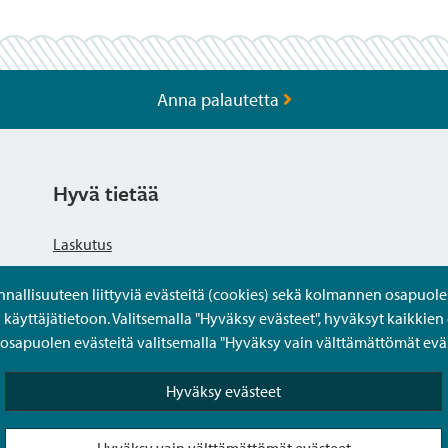
Anna palautetta
Hyvä tietää
Laskutus
llisuuteen liittyviä evästeitä (cookies) sekä kolmannen osapuolen 
Tietosuojaseloste
yttäjätietoon. Valitsemalla "Hyväksy evästeet", hyväksyt kaikkien 
apuolen evästeitä valitsemalla "Hyväksy vain välttämättömät eväs
Saavutettavuusseloste
Hyväksy evästeet
Usein kysytyt kysymykset
Hyväksy vain välttämättömät evästeet