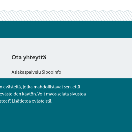
Ota yhteyttä
Asiakaspalvelu SipooInfo
evästeitä, jotka mahdollistavat sen, että
Anna palautetta nimettömästi
evästeiden käytön. Voit myös selata sivustoa
teet".
Lisätietoa evästeistä
.
Kysy tai asioi
Yhteystiedot