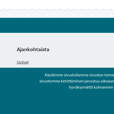
Ajankohtaista
Uutiset
Käytämme sivustollamme sivuston toiminna
Kuulutukset
sivustomme kehittäminen perustuu oikeaan kä
hyväksymättä kolmannen os
Tapahtumat
Avoimet työpaikat ja rekrytointi