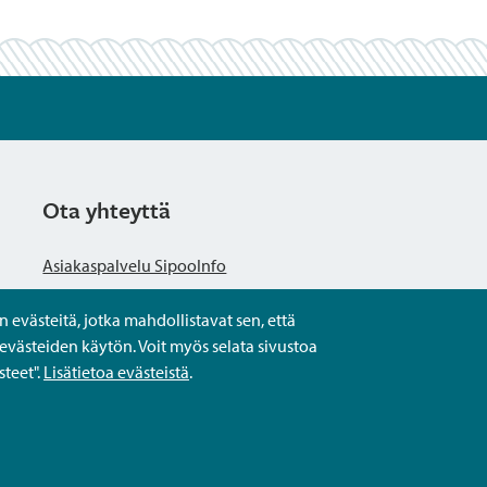
Ota yhteyttä
Asiakaspalvelu SipooInfo
evästeitä, jotka mahdollistavat sen, että
Anna palautetta nimettömästi
evästeiden käytön. Voit myös selata sivustoa
teet".
Lisätietoa evästeistä
.
Kysy tai asioi
Yhteystiedot