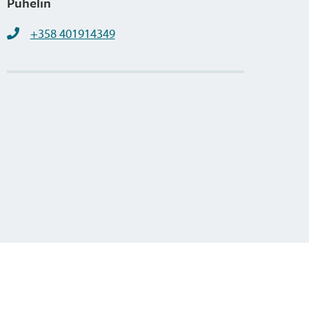
Puhelin
+358 401914349