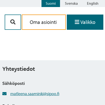
Suomi
Svenska
English
Siirry sisältöön
Oma asiointi
Valikko
Yhteystiedot
Sähköposti
matleena.saarninki@sipoo.fi