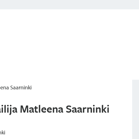
leena Saarninki
ailija Matleena Saarninki
nki