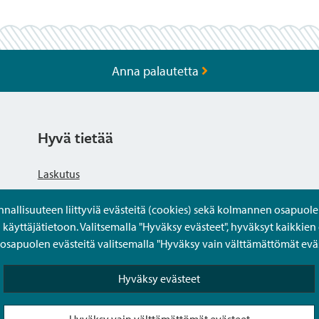
Anna palautetta
Hyvä tietää
Laskutus
llisuuteen liittyviä evästeitä (cookies) sekä kolmannen osapuolen 
Tietosuojaseloste
yttäjätietoon. Valitsemalla "Hyväksy evästeet", hyväksyt kaikkien 
apuolen evästeitä valitsemalla "Hyväksy vain välttämättömät eväs
Saavutettavuusseloste
Hyväksy evästeet
Usein kysytyt kysymykset
Hyväksy vain välttämättömät evästeet