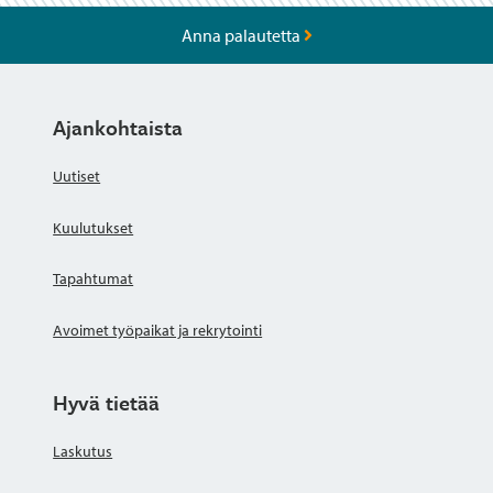
Anna palautetta
Ajankohtaista
Uutiset
Kuulutukset
Tapahtumat
Avoimet työpaikat ja rekrytointi
Hyvä tietää
Laskutus