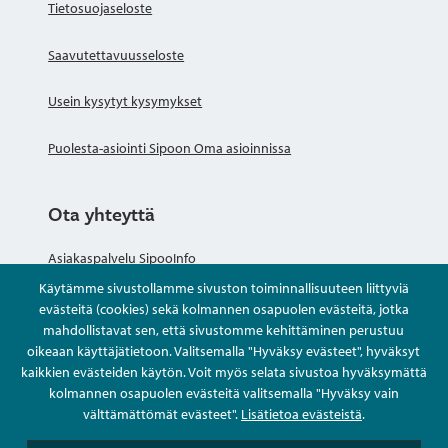
Tietosuojaseloste
Saavutettavuusseloste
Usein kysytyt kysymykset
Puolesta-asiointi Sipoon Oma asioinnissa
Ota yhteyttä
Asiakaspalvelu SipooInfo
Käytämme sivustollamme sivuston toiminnallisuuteen liittyviä
Anna palautetta nimettömästi
evästeitä (cookies) sekä kolmannen osapuolen evästeitä, jotka
mahdollistavat sen, että sivustomme kehittäminen perustuu
oikeaan käyttäjätietoon. Valitsemalla "Hyväksy evästeet", hyväksyt
Kysy tai asioi
kaikkien evästeiden käytön. Voit myös selata sivustoa hyväksymättä
kolmannen osapuolen evästeitä valitsemalla "Hyväksy vain
Yhteystiedot
välttämättömät evästeet".
Lisätietoa evästeistä
.