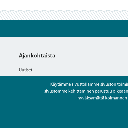
Ajankohtaista
Uutiset
Käytämme sivustollamme sivuston toiminna
Kuulutukset
sivustomme kehittäminen perustuu oikeaan kä
hyväksymättä kolmannen os
Tapahtumat
Avoimet työpaikat ja rekrytointi