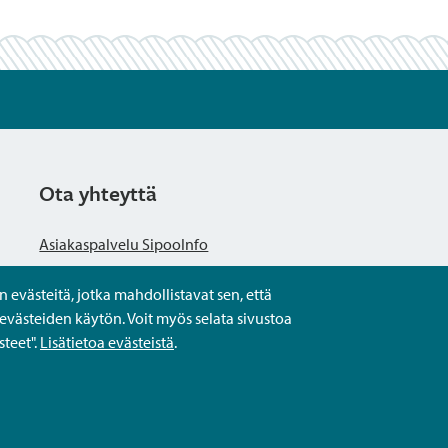
Ota yhteyttä
Asiakaspalvelu SipooInfo
evästeitä, jotka mahdollistavat sen, että
Anna palautetta nimettömästi
evästeiden käytön. Voit myös selata sivustoa
teet".
Lisätietoa evästeistä
.
Kysy tai asioi
Yhteystiedot