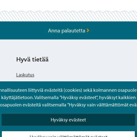
Anna palautetta
Hyvä tietää
Laskutus
llisuuteen liittyviä evästeitä (cookies) sekä kolmannen osapuolen 
Tietosuojaseloste
yttäjätietoon. Valitsemalla "Hyväksy evästeet", hyväksyt kaikkien 
apuolen evästeitä valitsemalla "Hyväksy vain välttämättömät eväs
Saavutettavuusseloste
Hyväksy evästeet
Usein kysytyt kysymykset
Hyväksy vain välttämättömät evästeet