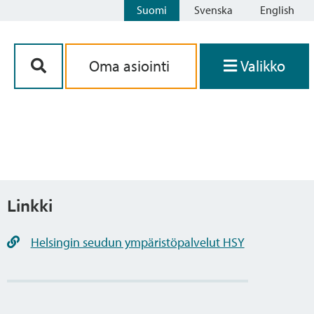
Suomi
Svenska
English
Siirry sisältöön
Oma asiointi
Valikko
Linkki
Helsingin seudun ympäristöpalvelut HSY