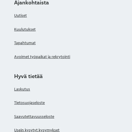
Ajankohtaista
Uutiset
Kuulutukset
Tapahtumat
Avoimet työpaikat ja rekrytointi
Hyvä tietää
Laskutus
Tietosuojaseloste
Saavutettavuusseloste
Usein kysytyt kysymykset