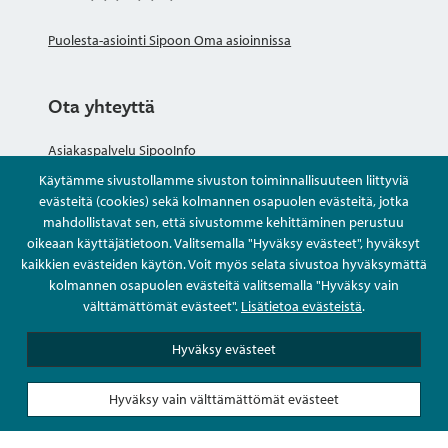
Puolesta-asiointi Sipoon Oma asioinnissa
Ota yhteyttä
Asiakaspalvelu SipooInfo
Käytämme sivustollamme sivuston toiminnallisuuteen liittyviä
Anna palautetta nimettömästi
evästeitä (cookies) sekä kolmannen osapuolen evästeitä, jotka
mahdollistavat sen, että sivustomme kehittäminen perustuu
oikeaan käyttäjätietoon. Valitsemalla "Hyväksy evästeet", hyväksyt
Kysy tai asioi
kaikkien evästeiden käytön. Voit myös selata sivustoa hyväksymättä
kolmannen osapuolen evästeitä valitsemalla "Hyväksy vain
Yhteystiedot
välttämättömät evästeet".
Lisätietoa evästeistä
.
Hyväksy evästeet
Hyväksy vain välttämättömät evästeet