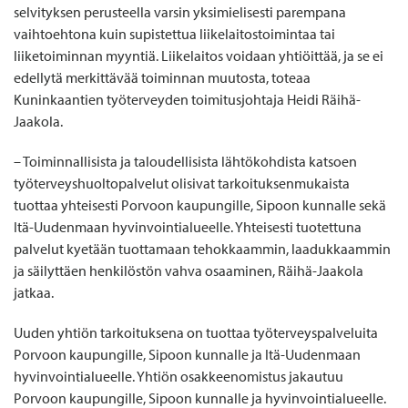
selvityksen perusteella varsin yksimielisesti parempana
vaihtoehtona kuin supistettua liikelaitostoimintaa tai
liiketoiminnan myyntiä. Liikelaitos voidaan yhtiöittää, ja se ei
edellytä merkittävää toiminnan muutosta, toteaa
Kuninkaantien työterveyden toimitusjohtaja Heidi Räihä-
Jaakola.
– Toiminnallisista ja taloudellisista lähtökohdista katsoen
työterveyshuoltopalvelut olisivat tarkoituksenmukaista
tuottaa yhteisesti Porvoon kaupungille, Sipoon kunnalle sekä
Itä-Uudenmaan hyvinvointialueelle. Yhteisesti tuotettuna
palvelut kyetään tuottamaan tehokkaammin, laadukkaammin
ja säilyttäen henkilöstön vahva osaaminen, Räihä-Jaakola
jatkaa.
Uuden yhtiön tarkoituksena on tuottaa työterveyspalveluita
Porvoon kaupungille, Sipoon kunnalle ja Itä-Uudenmaan
hyvinvointialueelle. Yhtiön osakkeenomistus jakautuu
Porvoon kaupungille, Sipoon kunnalle ja hyvinvointialueelle.