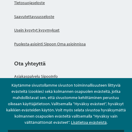
Tietosuojaseloste
Saavutettavuusseloste
Usein kysytyt kysymykset
Puolesta-asiointi Sipoon Oma asioinnissa
Ota yhteyttä
Asiakaspalvelu SipooInfo
Käytämme sivustollamme sivuston toiminnallisuuteen liittyviä
Anna palautetta nimettömästi
evästeitä (cookies) sekä kolmannen osapuolen evästeitä, jotka
mahdollistavat sen, että sivustomme kehittäminen perustuu
oikeaan käyttäjätietoon. Valitsemalla "Hyväksy evästeet", hyväksyt
Kysy tai asioi
kaikkien evästeiden käytön. Voit myös selata sivustoa hyväksymättä
kolmannen osapuolen evästeitä valitsemalla "Hyväksy vain
Yhteystiedot
välttämättömät evästeet".
Lisätietoa evästeistä
.