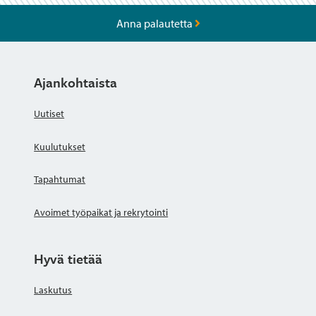
Anna palautetta
Ajankohtaista
Uutiset
Kuulutukset
Tapahtumat
Avoimet työpaikat ja rekrytointi
Hyvä tietää
Laskutus