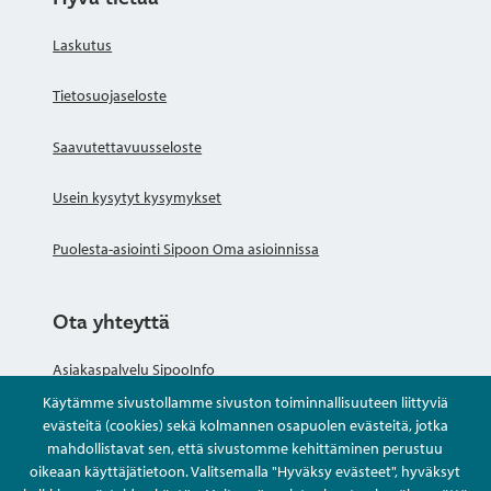
Laskutus
Tietosuojaseloste
Saavutettavuusseloste
Usein kysytyt kysymykset
Puolesta-asiointi Sipoon Oma asioinnissa
Ota yhteyttä
Asiakaspalvelu SipooInfo
Käytämme sivustollamme sivuston toiminnallisuuteen liittyviä
Anna palautetta nimettömästi
evästeitä (cookies) sekä kolmannen osapuolen evästeitä, jotka
mahdollistavat sen, että sivustomme kehittäminen perustuu
oikeaan käyttäjätietoon. Valitsemalla "Hyväksy evästeet", hyväksyt
Kysy tai asioi