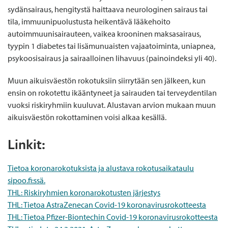
sydänsairaus, hengitystä haittaava neurologinen sairaus tai
tila, immuunipuolustusta heikentävä lääkehoito
autoimmuunisairauteen, vaikea krooninen maksasairaus,
tyypin 1 diabetes tai lisämunuaisten vajaatoiminta, uniapnea,
psykoosisairaus ja sairaalloinen lihavuus (painoindeksi yli 40).
Muun aikuisväestön rokotuksiin siirrytään sen jälkeen, kun
ensin on rokotettu ikääntyneet ja sairauden tai terveydentilan
vuoksi riskiryhmiin kuuluvat. Alustavan arvion mukaan muun
aikuisväestön rokottaminen voisi alkaa kesällä.
Linkit:
Tietoa koronarokotuksista ja alustava rokotusaikataulu
sipoo.fi:ssä.
THL: Riskiryhmien koronarokotusten järjestys
THL: Tietoa AstraZenecan Covid-19 koronavirusrokotteesta
THL: Tietoa Pfizer-Biontechin Covid-19 koronavirusrokotteesta