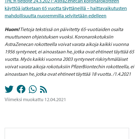
THL:n tiedote 24.3.2021: AstraZenecan koronarokotteen
käyttöä jatketaan 65 vuotta täyttäneillä – haittavaikutusten
mahdollisuutta nuoremmilla selvitetään edelleen
Huom!
Tietoja tekstissä on päivitetty 65-vuotiaiden osalta
muuttuneen ohjeistuksen vuoksi. Koronarokotuksiin
AstraZenecan rokotteella voivat varata aikoja kaikki vuonna
1956 syntyneet, ei ainoastaan he, jotka ovat ehtineet täyttää 65
vuotta. Myös kaikki vuonna 2003 syntyneet riskiryhmäläiset
voivat varata aikoja rokotuksiin PfizerBiontechin rokotteella, ei
ainoastaan he, jotka ovat ehtineet täyttää 18 vuotta. /1.4.2021
Viimeksi muokattu 12.04.2021