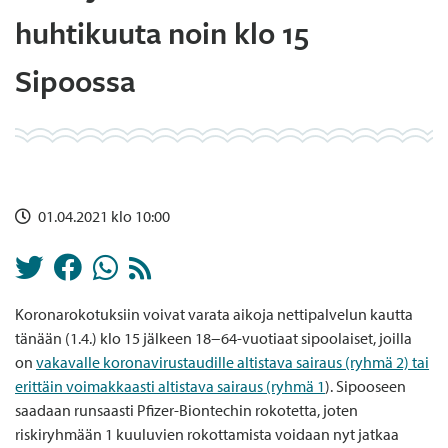
huhtikuuta noin klo 15
Sipoossa
01.04.2021 klo 10:00
Koronarokotuksiin voivat varata aikoja nettipalvelun kautta
tänään (1.4.) klo 15 jälkeen 18−64-vuotiaat sipoolaiset, joilla
on
vakavalle koronavirustaudille altistava sairaus (ryhmä 2) tai
erittäin voimakkaasti altistava sairaus (ryhmä 1
). Sipooseen
saadaan runsaasti Pfizer-Biontechin rokotetta, joten
riskiryhmään 1 kuuluvien rokottamista voidaan nyt jatkaa