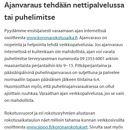
Ajanvaraus tehdään nettipalvelussa
tai puhelimitse
Pyydämme ensisijaisesti varaamaan ajan internetissä
osoitteesta
www.koronarokotusaika.fi
. Ajanvaraus on
nopeinta ja helpointa tehdä verkkopalvelussa. Jos ajanvaraus
internetissä ei kuitenkaan ole mahdollista, ajan voi varata
puhelimitse terveysaseman numerosta 09 2353 6001 arkisin
maanantaista perjantaihin klo 9−15. Pitkäperjantaina ja
pääsiäispäivinä puhelinajanvaraus on suljettuna ja palvelee
normaaliin tapaan pääsiäisen jälkeen tiistaina 6.4.
Huomioithan myös, että puhelinajanvarauksessa on ollut
ajoittain ruuhkaa. Varaathan ajan verkkopalvelussa, jos se vain
on mahdollista.
Rokotusvuorot ja eri rokotusryhmien alustavan
rokotusaikataulun näet milloin tahansa kunnan verkkosivuilta
osoitteesta
www.sipoo.fi/koronarokotukset
. Sivulta saat myös