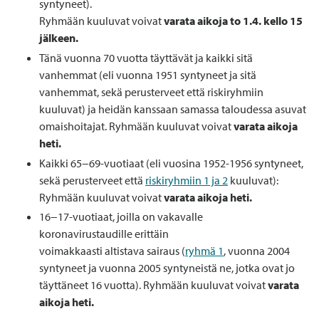
syntyneet).
Ryhmään kuuluvat voivat
varata aikoja to 1.4. kello 15
jälkeen.
Tänä vuonna 70 vuotta täyttävät ja kaikki sitä
vanhemmat (eli vuonna 1951 syntyneet ja sitä
vanhemmat, sekä perusterveet että riskiryhmiin
kuuluvat) ja heidän kanssaan samassa taloudessa asuvat
omaishoitajat. Ryhmään kuuluvat voivat
varata aikoja
heti.
Kaikki 65−69-vuotiaat (eli vuosina 1952-1956 syntyneet,
sekä perusterveet että
riskiryhmiin 1 ja 2
kuuluvat):
Ryhmään kuuluvat voivat
varata aikoja heti.
16−17-vuotiaat, joilla on vakavalle
koronavirustaudille erittäin
voimakkaasti altistava sairaus (
ryhmä 1
, vuonna 2004
syntyneet ja vuonna 2005 syntyneistä ne, jotka ovat jo
täyttäneet 16 vuotta). Ryhmään kuuluvat voivat
varata
aikoja heti.