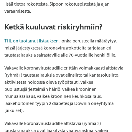
lisää tietoa rokotteista, Sipoon rokotuspisteistä ja ajan
varaamisesta.
Ketkä kuuluvat riskiryhmiin?
THL on tuottanut listauksen
, jonka perusteella määräytyy,
missä järjestyksessä koronavirusrokotteita tarjotaan eri
taustasairauksia sairastaville alle 70-vuotiaille henkilöille.
Vakavalle koronavirustaudille erittäin voimakkaasti altistavia
(ryhmä1) taustasairauksia ovat elinsiirto tai kantasolusiirto,
aktiivisessa hoidossa oleva syöpätauti, vaikea
puolustusjärjestelmän häiriö, vaikea krooninen
munuaissairaus, vaikea krooninen keuhkosairaus,
lääkehoitoinen tyypin 2 diabetes ja Downin oireyhtymä
(aikuiset).
Vakavalle koronavirustaudille altistavia (ryhmä 2)
taustasairauksia ovat lääkitystä vaativa astma, vaikea