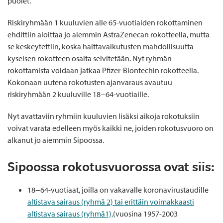
puolet.
Riskiryhmään 1 kuuluvien alle 65-vuotiaiden rokottaminen
ehdittiin aloittaa jo aiemmin AstraZenecan rokotteella, mutta
se keskeytettiin, koska haittavaikutusten mahdollisuutta
kyseisen rokotteen osalta selvitetään. Nyt ryhmän
rokottamista voidaan jatkaa Pfizer-Biontechin rokotteella.
Kokonaan uutena rokotusten ajanvaraus avautuu
riskiryhmään 2 kuuluville 18−64-vuotiaille.
Nyt avattaviin ryhmiin kuuluvien lisäksi aikoja rokotuksiin
voivat varata edelleen myös kaikki ne, joiden rokotusvuoro on
alkanut jo aiemmin Sipoossa.
Sipoossa rokotusvuorossa ovat siis:
18−64-vuotiaat, joilla on vakavalle koronavirustaudille
altistava sairaus (ryhmä 2) tai erittäin voimakkaasti
altistava sairaus (ryhmä1),
(vuosina 1957-2003