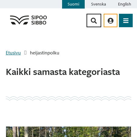
Suomi
Svenska
English
Siirry sisältöön
Etusivu
heijastinpolku
Kaikki samasta kategoriasta