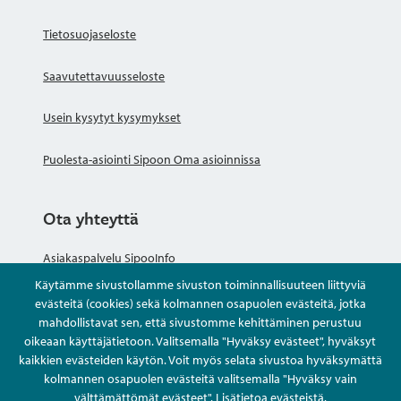
Tietosuojaseloste
Saavutettavuusseloste
Usein kysytyt kysymykset
Puolesta-asiointi Sipoon Oma asioinnissa
Ota yhteyttä
Asiakaspalvelu SipooInfo
Käytämme sivustollamme sivuston toiminnallisuuteen liittyviä
Anna palautetta nimettömästi
evästeitä (cookies) sekä kolmannen osapuolen evästeitä, jotka
mahdollistavat sen, että sivustomme kehittäminen perustuu
oikeaan käyttäjätietoon. Valitsemalla "Hyväksy evästeet", hyväksyt
Kysy tai asioi
kaikkien evästeiden käytön. Voit myös selata sivustoa hyväksymättä
kolmannen osapuolen evästeitä valitsemalla "Hyväksy vain
Yhteystiedot
välttämättömät evästeet".
Lisätietoa evästeistä
.