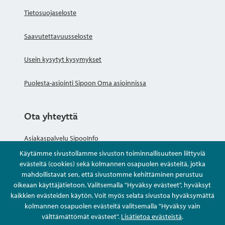
Tietosuojaseloste
Saavutettavuusseloste
Usein kysytyt kysymykset
Puolesta-asiointi Sipoon Oma asioinnissa
Ota yhteyttä
Asiakaspalvelu SipooInfo
Käytämme sivustollamme sivuston toiminnallisuuteen liittyviä
Anna palautetta nimettömästi
evästeitä (cookies) sekä kolmannen osapuolen evästeitä, jotka
mahdollistavat sen, että sivustomme kehittäminen perustuu
oikeaan käyttäjätietoon. Valitsemalla "Hyväksy evästeet", hyväksyt
Kysy tai asioi
kaikkien evästeiden käytön. Voit myös selata sivustoa hyväksymättä
kolmannen osapuolen evästeitä valitsemalla "Hyväksy vain
Yhteystiedot
välttämättömät evästeet".
Lisätietoa evästeistä
.