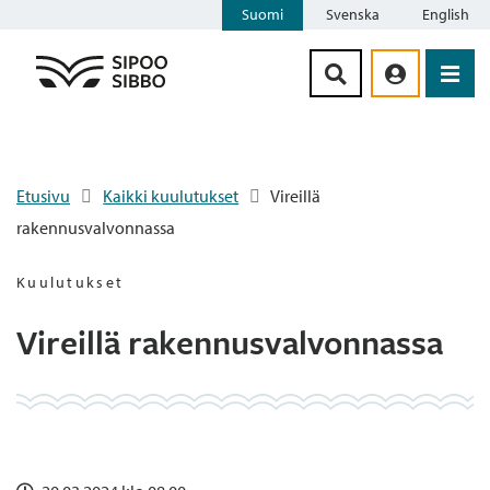
Suomi
Svenska
English
Siirry sisältöön
Etusivu
Kaikki kuulutukset
Vireillä
rakennusvalvonnassa
Kuulutukset
Vireillä rakennusvalvonnassa