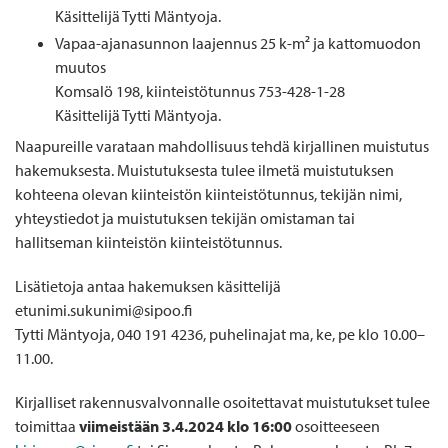
Käsittelijä Tytti Mäntyoja.
Vapaa-ajanasunnon laajennus 25 k-m² ja kattomuodon
muutos
Komsalö 198, kiinteistötunnus 753-428-1-28
Käsittelijä Tytti Mäntyoja.
Naapureille varataan mahdollisuus tehdä kirjallinen muistutus
hakemuksesta. Muistutuksesta tulee ilmetä muistutuksen
kohteena olevan kiinteistön kiinteistötunnus, tekijän nimi,
yhteystiedot ja muistutuksen tekijän omistaman tai
hallitseman kiinteistön kiinteistötunnus.
Lisätietoja antaa hakemuksen käsittelijä
etunimi.sukunimi@sipoo.fi
Tytti Mäntyoja, 040 191 4236, puhelinajat ma, ke, pe klo 10.00–
11.00.
Kirjalliset rakennusvalvonnalle osoitettavat muistutukset tulee
toimittaa
viimeistään 3.4.2024 klo 16:00
osoitteeseen