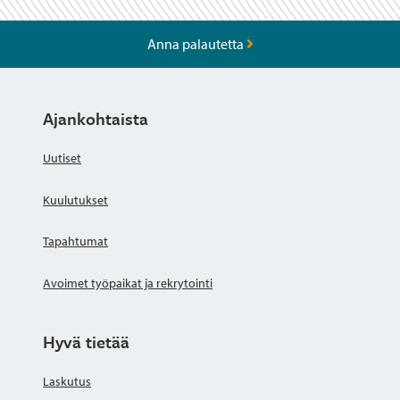
Anna palautetta
Ajankohtaista
Uutiset
Kuulutukset
Tapahtumat
Avoimet työpaikat ja rekrytointi
Hyvä tietää
Laskutus