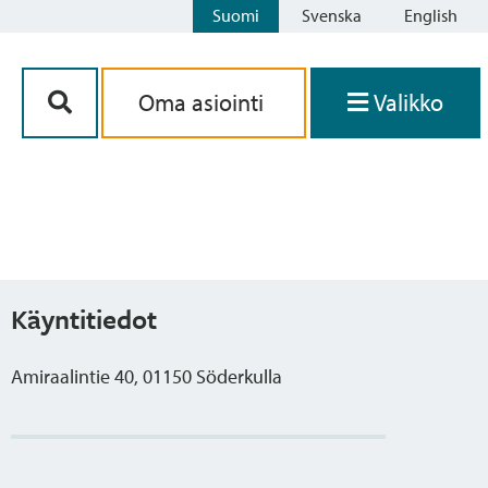
Suomi
Svenska
English
Siirry sisältöön
Oma asiointi
Valikko
Käyntitiedot
Amiraalintie 40, 01150 Söderkulla