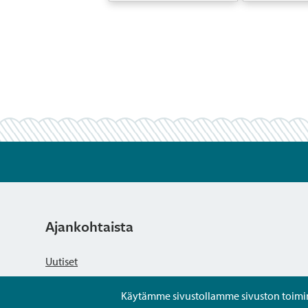
Ajankohtaista
Uutiset
Käytämme sivustollamme sivuston toiminna
Kuulutukset