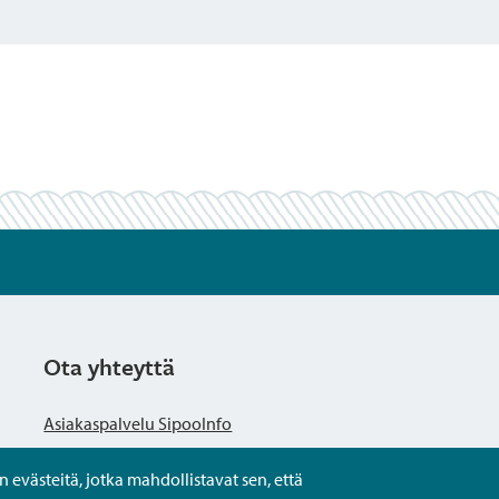
Ota yhteyttä
Asiakaspalvelu SipooInfo
evästeitä, jotka mahdollistavat sen, että
Anna palautetta nimettömästi