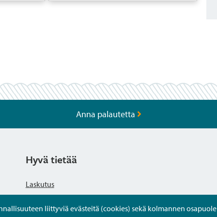
Anna palautetta
Hyvä tietää
Laskutus
llisuuteen liittyviä evästeitä (cookies) sekä kolmannen osapuolen 
Tietosuojaseloste