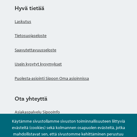
Hyvä tietää
Laskutus
Tietosuojaseloste
Saavutettavuusseloste
Usein kysytyt kysymykset
Puolesta-asiointi Sipoon Oma asioinnissa
Ota yhteyttä
Asiakaspalvelu SipooInfo
Käytämme sivustollamme sivuston toiminnallisuuteen liittyviä
Anna palautetta nimettömästi
evästeitä (cookies) sekä kolmannen osapuolen evästeitä, jotka
mahdollistavat sen, että sivustomme kehittäminen perustuu