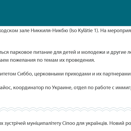
одском зале Никкиля-Никбю (Iso Kylätie 1). На меропри
аться парковое питание для детей и молодежи и другие 
маем пожелания по темам их проведения.
итетом Сиббо, церковными приходами и их партнерами
йос, координатор по Украине, отдел по работе с имми
 зустрічей муніципалітету Сіпоо для українців. Новий ро