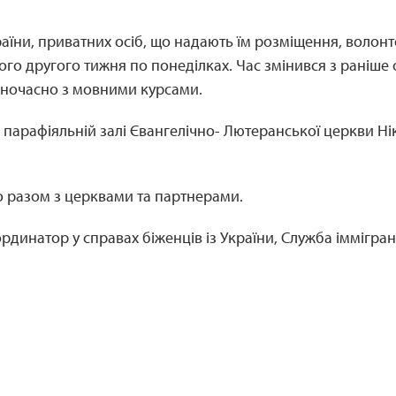
раїни, приватних осіб, що надають їм розміщення, волонте
ого другого тижня по понеділках. Час змінився з раніше
одночасно з мовними курсами.
парафіяльній залі Євангелічно- Лютеранської церкви Ніккіл
оо разом з церквами та партнерами.
рдинатор у справах біженців із України, Служба іммігран