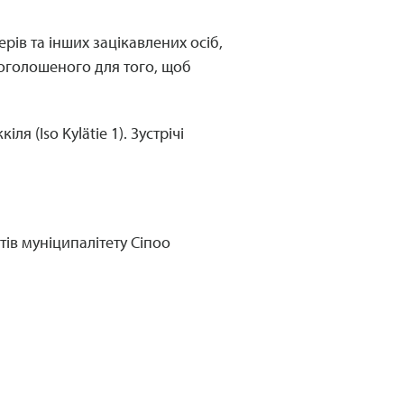
рів та інших зацікавлених осіб,
 оголошеного для того, щоб
я (Iso Kylätie 1). Зустрічі
тів муніципалітету Сіпоо