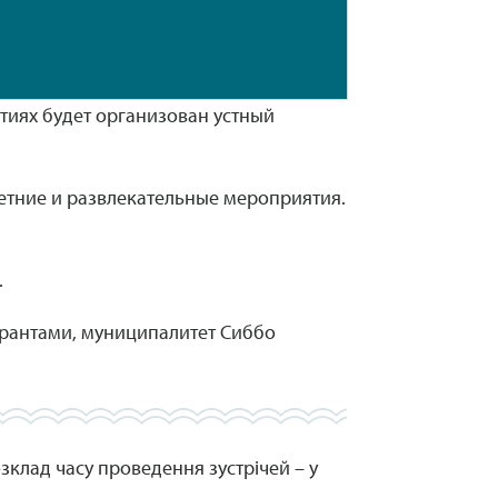
ятиях будет организован устный
летние и развлекательные мероприятия.
.
грантами, муниципалитет Сиббо
зклад часу проведення зустрічей – у