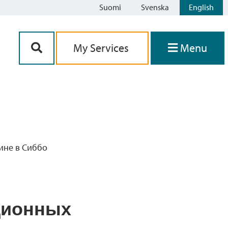
Suomi
Svenska
English
Siirry sisältöön
My Services
Menu
ине в Сиббо
ционных