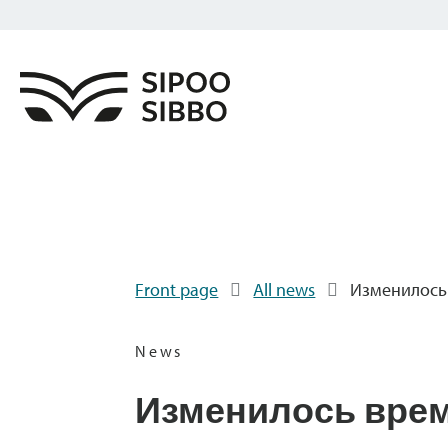
Front page
All news
Изменилось
News
Изменилось вре