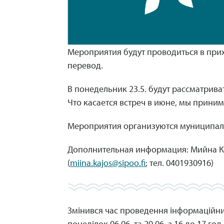
Мероприятия будут проводиться в прих
перевод.
В понедельник 23.5. будут рассматрив
Что касается встреч в июне, мы прини
Мероприятия организуются муниципал
Дополнительная информация: Мийна Ка
(
miina.kajos@sipoo.fi
; тел. 0401930916)
Змінився час проведення інформаційних
понеділок 06.06. та 20.06. з 16 до 17 год.