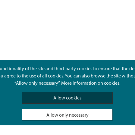
unctionality of the site and third-party cookies to ensure that the d
ou agree to the use of all cookies. You can also browse the site witho
“Allow only necessary”.
More information on cookies
.
Give feedback
Allow cookies
Allow only necessary
Hyvä Tietää