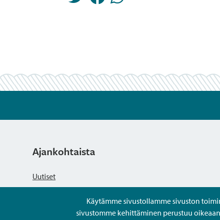
Ajankohtaista
Uutiset
Käytämme sivustollamme sivuston toiminna
Kuulutukset
sivustomme kehittäminen perustuu oikeaan kä