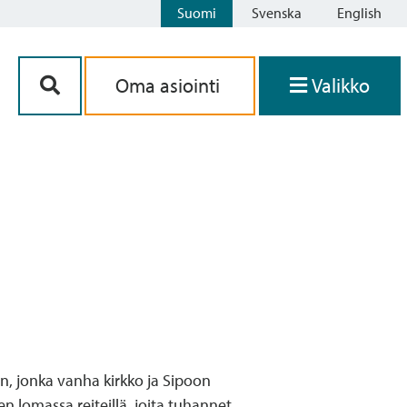
Suomi
Svenska
English
Siirry sisältöön
Oma asiointi
Valikko
, jonka vanha kirkko ja Sipoon
n lomassa reiteillä, joita tuhannet