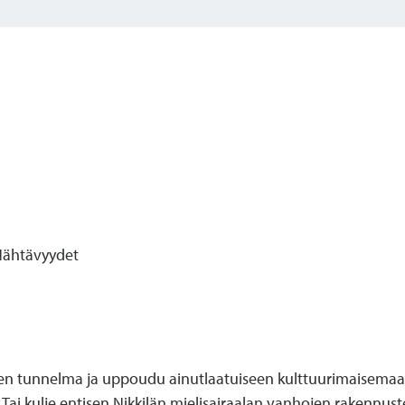
ähtävyydet
nen tunnelma ja uppoudu ainutlaatuiseen kulttuurimaisemaan
Tai kulje entisen Nikkilän mielisairaalan vanhojen rakennuste