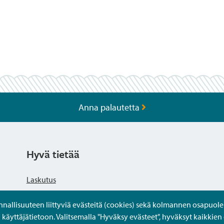
Anna palautetta
Hyvä tietää
Laskutus
llisuuteen liittyviä evästeitä (cookies) sekä kolmannen osapuolen 
Tietosuojaseloste
yttäjätietoon. Valitsemalla "Hyväksy evästeet", hyväksyt kaikkien 