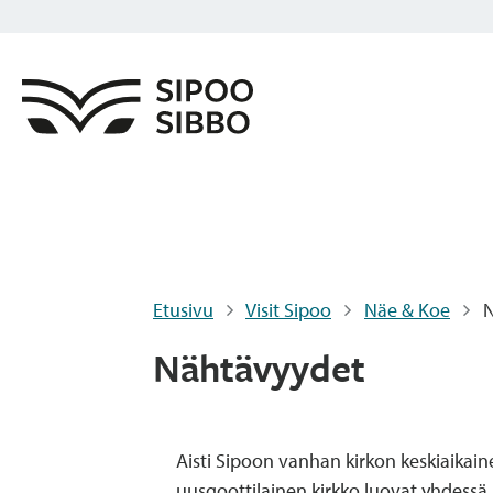
Etusivu
Visit Sipoo
Näe & Koe
N
Nähtävyydet
Aisti Sipoon vanhan kirkon keskiaikai
uusgoottilainen kirkko luovat yhdessä. 