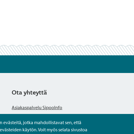
Ota yhteyttä
Asiakaspalvelu SipooInfo
evästeitä, jotka mahdollistavat sen, että
Anna palautetta nimettömästi
evästeiden käytön. Voit myös selata sivustoa