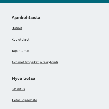
Ajankohtaista
Uutiset
Kuulutukset
Tapahtumat
Avoimet työpaikat ja rekrytointi
Hyvä tietää
Laskutus
Tietosuojaseloste