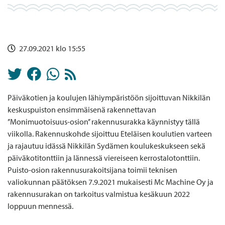
27.09.2021 klo 15:55
Päiväkotien ja koulujen lähiympäristöön sijoittuvan Nikkilän
keskuspuiston ensimmäisenä rakennettavan
’’Monimuotoisuus-osion’’ rakennusurakka käynnistyy tällä
viikolla. Rakennuskohde sijoittuu Eteläisen koulutien varteen
ja rajautuu idässä Nikkilän Sydämen koulukeskukseen sekä
päiväkotitonttiin ja lännessä viereiseen kerrostalotonttiin.
Puisto-osion rakennusurakoitsijana toimii teknisen
valiokunnan päätöksen 7.9.2021 mukaisesti Mc Machine Oy ja
rakennusurakan on tarkoitus valmistua kesäkuun 2022
loppuun mennessä.