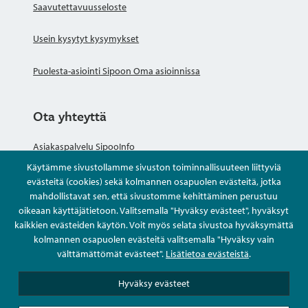
Saavutettavuusseloste
Usein kysytyt kysymykset
Puolesta-asiointi Sipoon Oma asioinnissa
Ota yhteyttä
Asiakaspalvelu SipooInfo
Käytämme sivustollamme sivuston toiminnallisuuteen liittyviä
Anna palautetta nimettömästi
evästeitä (cookies) sekä kolmannen osapuolen evästeitä, jotka
mahdollistavat sen, että sivustomme kehittäminen perustuu
oikeaan käyttäjätietoon. Valitsemalla "Hyväksy evästeet", hyväksyt
Kysy tai asioi
kaikkien evästeiden käytön. Voit myös selata sivustoa hyväksymättä
kolmannen osapuolen evästeitä valitsemalla "Hyväksy vain
Yhteystiedot
välttämättömät evästeet".
Lisätietoa evästeistä
.
Hyväksy evästeet