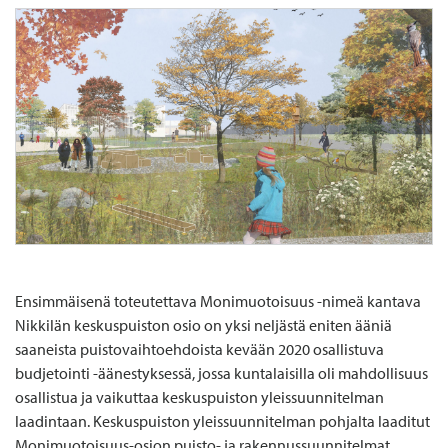
Ensimmäisenä toteutettava Monimuotoisuus -nimeä kantava
Nikkilän keskuspuiston osio on yksi neljästä eniten ääniä
saaneista puistovaihtoehdoista kevään 2020 osallistuva
budjetointi -äänestyksessä, jossa kuntalaisilla oli mahdollisuus
osallistua ja vaikuttaa keskuspuiston yleissuunnitelman
laadintaan. Keskuspuiston yleissuunnitelman pohjalta laaditut
Monimuotoisuus-osion puisto- ja rakennussuunnitelmat