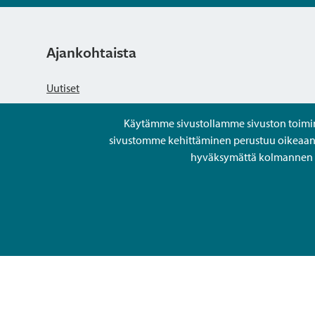
Ajankohtaista
Uutiset
Käytämme sivustollamme sivuston toiminna
Kuulutukset
sivustomme kehittäminen perustuu oikeaan kä
hyväksymättä kolmannen os
Tapahtumat
Avoimet työpaikat ja rekrytointi