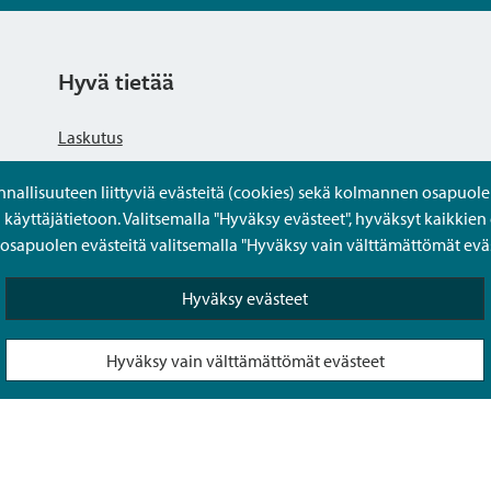
Hyvä tietää
Laskutus
llisuuteen liittyviä evästeitä (cookies) sekä kolmannen osapuolen 
Tietosuojaseloste
yttäjätietoon. Valitsemalla "Hyväksy evästeet", hyväksyt kaikkien 
apuolen evästeitä valitsemalla "Hyväksy vain välttämättömät eväs
Saavutettavuusseloste
Hyväksy evästeet
Usein kysytyt kysymykset
Hyväksy vain välttämättömät evästeet
Puolesta-asiointi Sipoon Oma asioinnissa