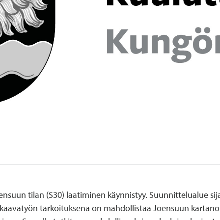
suun tilan (S30) laatiminen käynnistyy. Suunnittelualue si
akaavatyön tarkoituksena on mahdollistaa Joensuun kartan