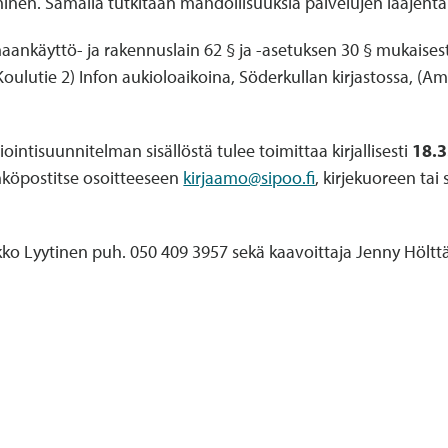
inen. Samalla tutkitaan mahdollisuuksia palvelujen laajenta
maankäyttö- ja rakennuslain 62 § ja -asetuksen 30 § mukaisest
oulutie 2) Infon aukioloaikoina, Söderkullan kirjastossa, (Am
iointisuunnitelman sisällöstä tulee toimittaa kirjallisesti
18.
ähköpostitse osoitteeseen
kirjaamo@sipoo.fi
, kirjekuoreen ta
rkko Lyytinen puh. 050 409 3957 sekä kaavoittaja Jenny Höltt