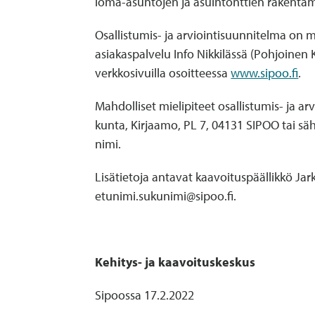
loma-asuntojen ja asuintonttien rakentam
Osallistumis- ja arviointisuunnitelma on 
asiakaspalvelu Info Nikkilässä (Pohjoinen K
verkkosivuilla osoitteessa
www.sipoo.fi
.
Mahdolliset mielipiteet osallistumis- ja arv
kunta, Kirjaamo, PL 7, 04131 SIPOO tai s
nimi.
Lisätietoja antavat kaavoituspäällikkö Ja
etunimi.sukunimi@sipoo.fi.
Kehitys- ja kaavoituskeskus
Sipoossa 17.2.2022