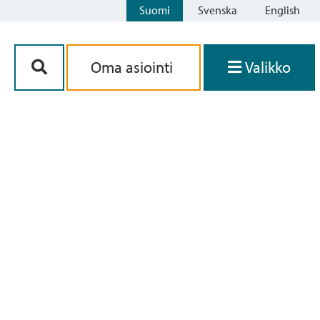
Suomi
Svenska
English
Siirry sisältöön
Oma asiointi
Valikko