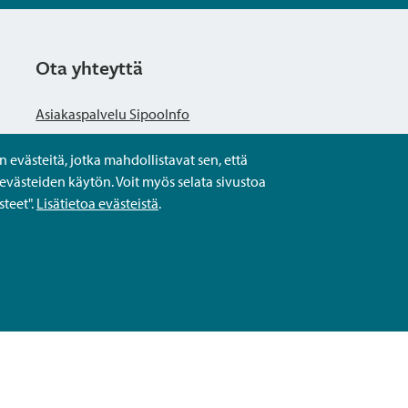
Ota yhteyttä
Asiakaspalvelu SipooInfo
evästeitä, jotka mahdollistavat sen, että
Anna palautetta nimettömästi
evästeiden käytön. Voit myös selata sivustoa
teet".
Lisätietoa evästeistä
.
Kysy tai asioi
Yhteystiedot