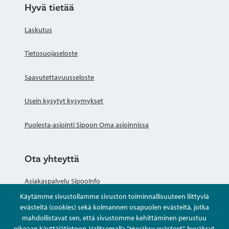
Hyvä tietää
Laskutus
Tietosuojaseloste
Saavutettavuusseloste
Usein kysytyt kysymykset
Puolesta-asiointi Sipoon Oma asioinnissa
Ota yhteyttä
Asiakaspalvelu SipooInfo
Käytämme sivustollamme sivuston toiminnallisuuteen liittyviä
Anna palautetta nimettömästi
evästeitä (cookies) sekä kolmannen osapuolen evästeitä, jotka
mahdollistavat sen, että sivustomme kehittäminen perustuu
oikeaan käyttäjätietoon. Valitsemalla "Hyväksy evästeet", hyväksyt
Kysy tai asioi