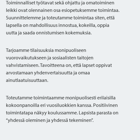
Toiminnalliset työtavat sekä ohjattu ja omatoiminen
leikki ovat olennainen osa esiopetuksemme toimintaa.
Suunnittelemme ja toteutamme toimintaa siten, että
lapsella on mahdollisuus innostua, kokeilla, oppia
uutta ja saada onnistumisen kokemuksia.
Tarjoamme tilaisuuksia monipuoliseen
vuorovaikutukseen ja sosiaalisten taitojen
vahvistamiseen. Tavoitteena on, että lapset oppivat
arvostamaan yhdenvertaisuutta ja omaa
ainutlaatuisuuttaan.
Toteutamme toimintaamme monipuolisesti erilaisilla
kokoonpanoilla eri vuosiluokkien kanssa. Positiivinen
toimintatapa näkyy koulussamme. Lapsista parasta on
“yhdessä oleminen ja yhdessä tekeminen”.