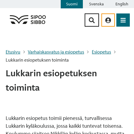
Suomi
Svenska
English
Siirry sisältöön
Etusivu
Varhaiskasvatus ja esiopetus
Esiopetus
Lukkarin esiopetuksen toiminta
Lukkarin esiopetuksen
toiminta
Lukkarin esiopetus toimii pienessä, turvallisessa
Lukkarin kyläkoulussa, jossa kaikki tuntevat toisensa.
Koulumme sijaitsee Nikkilän kylän keskustassa, mutta