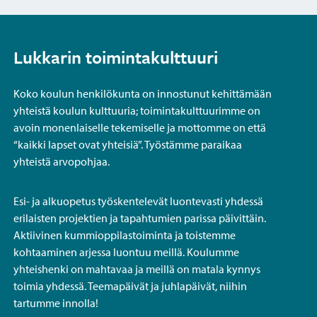
Lukkarin toimintakulttuuri
Koko koulun henkilökunta on innostunut kehittämään
yhteistä koulun kulttuuria; toimintakulttuurimme on
avoin monenlaiselle tekemiselle ja mottomme on että
“kaikki lapset ovat yhteisiä”. Työstämme paraikaa
yhteistä arvopohjaa.
Esi- ja alkuopetus työskentelevät luontevasti yhdessä
erilaisten projektien ja tapahtumien parissa päivittäin.
Aktiivinen kummioppilastoiminta ja toistemme
kohtaaminen arjessa luontuu meillä. Koulumme
yhteishenki on mahtavaa ja meillä on matala kynnys
toimia yhdessä. Teemapäivät ja juhlapäivät, niihin
tartumme innolla!