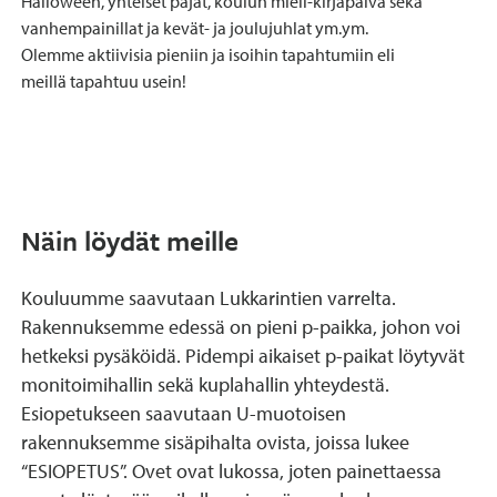
Halloween, yhteiset pajat, koulun mieli-kirjapäivä sekä
vanhempainillat ja kevät- ja joulujuhlat ym.ym.
Olemme aktiivisia pieniin ja isoihin tapahtumiin eli
meillä tapahtuu usein!
Näin löydät meille
Kouluumme saavutaan Lukkarintien varrelta.
Rakennuksemme edessä on pieni p-paikka, johon voi
hetkeksi pysäköidä. Pidempi aikaiset p-paikat löytyvät
monitoimihallin sekä kuplahallin yhteydestä.
Esiopetukseen saavutaan U-muotoisen
rakennuksemme sisäpihalta ovista, joissa lukee
“ESIOPETUS”. Ovet ovat lukossa, joten painettaessa