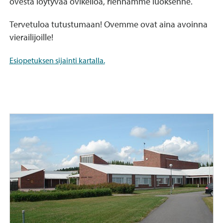
ovesta löytyvää ovikelloa, riennämme luoksenne.
Tervetuloa tutustumaan! Ovemme ovat aina avoinna
vierailijoille!
Esiopetuksen sijainti kartalla.