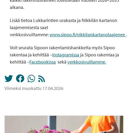
kaikki rakennusvaiheet toteutetaan vuosien 2026–2035
aikana.
Lisää tietoa Lukkarintien urakasta ja Nikkilän kartanon
laajenemisesta saat
verkkosivuiltamme:
www.sipoo.fi/nikkilankartanolaajenee
.
Voit seurata Sipoon rakentamishankkeita myös Sipoo
rakentaa ja kehittää –
Instagramissa
ja Sipoo rakentaa ja
kehittää –
Facebookissa
sekä
verkkosivuillamme.
Viimeksi muokattu 17.04.2026