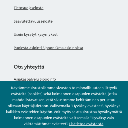
Tietosuojaseloste
Saavutettavuusseloste
Usein kysytyt kysymykset
Puolesta-asiointi Sipoon Oma asioinnissa
Ota yhteyttä
Asiakaspalvelu SipooInfo
Käytämme sivustollamme sivuston toiminnallisuuteen liittyviä
Anna palautetta nimettömästi
evästeitä (cookies) sekä kolmannen osapuolen evästeitä, jotka
mahdollistavat sen, että sivustomme kehittäminen perustuu
oikeaan käyttäjätietoon. Valitsemalla "Hyväksy evästeet", hyväksyt
Kysy tai asioi
kaikkien evästeiden käytön. Voit myös selata sivustoa hyväksymättä
kolmannen osapuolen evästeitä valitsemalla "Hyväksy vain
Yhteystiedot
välttämättömät evästeet".
Lisätietoa evästeistä
.