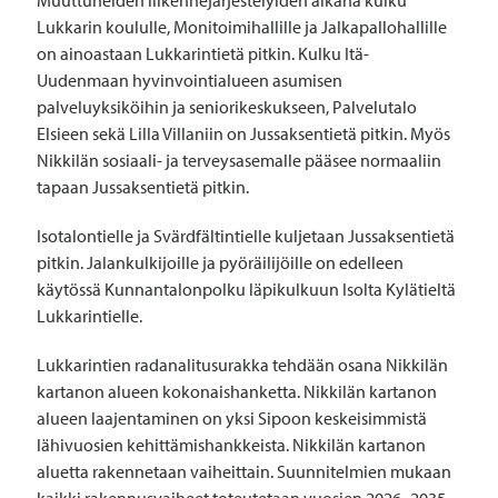
Muuttuneiden liikennejärjestelyiden aikana kulku
Lukkarin koululle, Monitoimihallille ja Jalkapallohallille
on ainoastaan Lukkarintietä pitkin. Kulku Itä-
Uudenmaan hyvinvointialueen asumisen
palveluyksiköihin ja seniorikeskukseen, Palvelutalo
Elsieen sekä Lilla Villaniin on Jussaksentietä pitkin. Myös
Nikkilän sosiaali- ja terveysasemalle pääsee normaaliin
tapaan Jussaksentietä pitkin.
Isotalontielle ja Svärdfältintielle kuljetaan Jussaksentietä
pitkin. Jalankulkijoille ja pyöräilijöille on edelleen
käytössä Kunnantalonpolku läpikulkuun Isolta Kylätieltä
Lukkarintielle.
Lukkarintien radanalitusurakka tehdään osana Nikkilän
kartanon alueen kokonaishanketta. Nikkilän kartanon
alueen laajentaminen on yksi Sipoon keskeisimmistä
lähivuosien kehittämishankkeista. Nikkilän kartanon
aluetta rakennetaan vaiheittain. Suunnitelmien mukaan