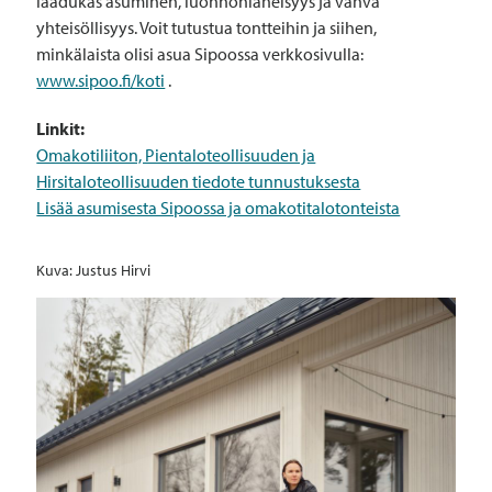
laadukas asuminen, luonnonläheisyys ja vahva
yhteisöllisyys. Voit tutustua tontteihin ja siihen,
minkälaista olisi asua Sipoossa verkkosivulla:
www.sipoo.fi/koti
.
Linkit:
Omakotiliiton, Pientaloteollisuuden ja
Hirsitaloteollisuuden tiedote tunnustuksesta
Lisää asumisesta Sipoossa ja omakotitalotonteista
Kuva: Justus Hirvi