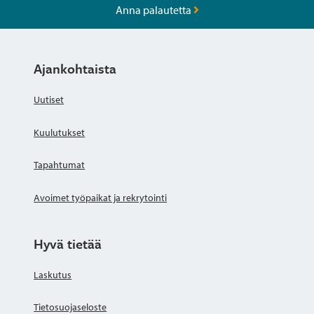
Anna palautetta
Ajankohtaista
Uutiset
Kuulutukset
Tapahtumat
Avoimet työpaikat ja rekrytointi
Hyvä tietää
Laskutus
Tietosuojaseloste