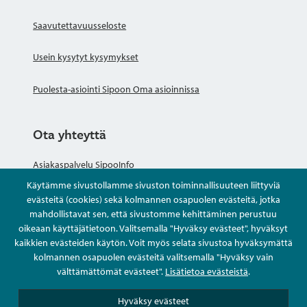
Saavutettavuusseloste
Usein kysytyt kysymykset
Puolesta-asiointi Sipoon Oma asioinnissa
Ota yhteyttä
Asiakaspalvelu SipooInfo
Käytämme sivustollamme sivuston toiminnallisuuteen liittyviä
Anna palautetta nimettömästi
evästeitä (cookies) sekä kolmannen osapuolen evästeitä, jotka
mahdollistavat sen, että sivustomme kehittäminen perustuu
oikeaan käyttäjätietoon. Valitsemalla "Hyväksy evästeet", hyväksyt
Kysy tai asioi
kaikkien evästeiden käytön. Voit myös selata sivustoa hyväksymättä
kolmannen osapuolen evästeitä valitsemalla "Hyväksy vain
Yhteystiedot
välttämättömät evästeet".
Lisätietoa evästeistä
.
Hyväksy evästeet