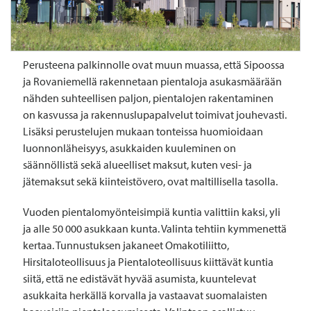
Perusteena palkinnolle ovat muun muassa, että Sipoossa
ja Rovaniemellä rakennetaan pientaloja asukasmäärään
nähden suhteellisen paljon, pientalojen rakentaminen
on kasvussa ja rakennuslupapalvelut toimivat jouhevasti.
Lisäksi perustelujen mukaan tonteissa huomioidaan
luonnonläheisyys, asukkaiden kuuleminen on
säännöllistä sekä alueelliset maksut, kuten vesi- ja
jätemaksut sekä kiinteistövero, ovat maltillisella tasolla.
Vuoden pientalomyönteisimpiä kuntia valittiin kaksi, yli
ja alle 50 000 asukkaan kunta. Valinta tehtiin kymmenettä
kertaa. Tunnustuksen jakaneet Omakotiliitto,
Hirsitaloteollisuus ja Pientaloteollisuus kiittävät kuntia
siitä, että ne edistävät hyvää asumista, kuuntelevat
asukkaita herkällä korvalla ja vastaavat suomalaisten