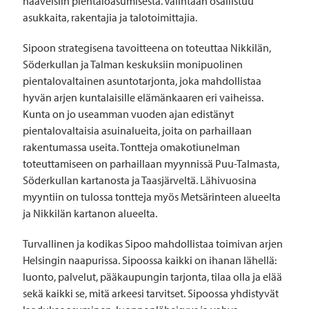
haaveisiin pientaloasumisesta. Valintaan osallistuu
asukkaita, rakentajia ja talotoimittajia.
Sipoon strategisena tavoitteena on toteuttaa Nikkilän,
Söderkullan ja Talman keskuksiin monipuolinen
pientalovaltainen asuntotarjonta, joka mahdollistaa
hyvän arjen kuntalaisille elämänkaaren eri vaiheissa.
Kunta on jo useamman vuoden ajan edistänyt
pientalovaltaisia asuinalueita, joita on parhaillaan
rakentumassa useita. Tontteja omakotiunelman
toteuttamiseen on parhaillaan myynnissä Puu-Talmasta,
Söderkullan kartanosta ja Taasjärveltä. Lähivuosina
myyntiin on tulossa tontteja myös Metsärinteen alueelta
ja Nikkilän kartanon alueelta.
Turvallinen ja kodikas Sipoo mahdollistaa toimivan arjen
Helsingin naapurissa. Sipoossa kaikki on ihanan lähellä:
luonto, palvelut, pääkaupungin tarjonta, tilaa olla ja elää
sekä kaikki se, mitä arkeesi tarvitset. Sipoossa yhdistyvät