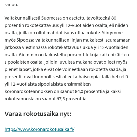
sanoo.
Valtakunnallisesti Suomessa on asetettu tavoitteeksi 80
prosentin rokotekattavuus yli 12-vuotiaiden osalta, eli niiden
osalta, joilla on ollut mahdollisuus ottaa rokote. Siirrymme
myös Sipoossa valtakunnallisen linjan mukaisesti seuraamaan
jatkossa viestinnässä rokotekattavuuslukua yli 12-vuotiaiden
osalta. Aiemmin on tarkasteltu prosenttilukuja kaikenikäisten
sipoolaisten osalta, jolloin luvuissa mukana ovat olleet myös
pienet lapset, jotka eivät ole voineetkaan rokotetta saada, ja
prosentit ovat luonnollisesti olleet alhaisempia. Tällä hetkellä
yli 12-vuotiaista sipoolaisista ensimmäisen
koronarokoteannoksen on saanut 84,0 prosenttia ja kaksi
rokoteannosta on saanut 67,5 prosenttia.
Varaa rokotusaika nyt:
https://www.koronarokotusaika.fi/