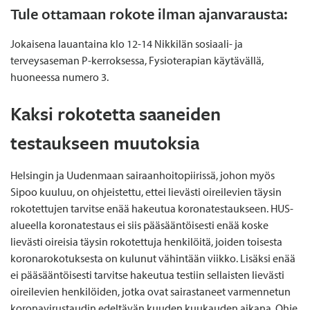
Tule ottamaan rokote ilman ajanvarausta:
Jokaisena lauantaina klo 12-14 Nikkilän sosiaali- ja
terveysaseman P-kerroksessa, Fysioterapian käytävällä,
huoneessa numero 3.
Kaksi rokotetta saaneiden
testaukseen muutoksia
Helsingin ja Uudenmaan sairaanhoitopiirissä, johon myös
Sipoo kuuluu, on ohjeistettu, ettei lievästi oireilevien täysin
rokotettujen tarvitse enää hakeutua koronatestaukseen. HUS-
alueella koronatestaus ei siis pääsääntöisesti enää koske
lievästi oireisia täysin rokotettuja henkilöitä, joiden toisesta
koronarokotuksesta on kulunut vähintään viikko. Lisäksi enää
ei pääsääntöisesti tarvitse hakeutua testiin sellaisten lievästi
oireilevien henkilöiden, jotka ovat sairastaneet varmennetun
koronavirustaudin edeltävän kuuden kuukauden aikana. Ohje