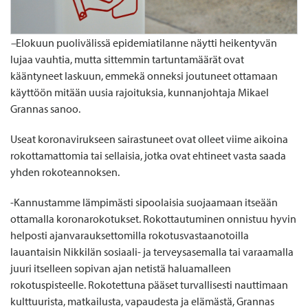
–
Elokuun puolivälissä epidemiatilanne näytti heikentyvän
lujaa vauhtia, mutta sittemmin tartuntamäärät ovat
kääntyneet laskuun, emmekä onneksi joutuneet ottamaan
käyttöön mitään uusia rajoituksia, kunnanjohtaja Mikael
Grannas sanoo.
Useat koronavirukseen sairastuneet ovat olleet viime aikoina
rokottamattomia tai sellaisia, jotka ovat ehtineet vasta saada
yhden rokoteannoksen.
-Kannustamme lämpimästi sipoolaisia suojaamaan itseään
ottamalla koronarokotukset. Rokottautuminen onnistuu hyvin
helposti ajanvarauksettomilla rokotusvastaanotoilla
lauantaisin Nikkilän sosiaali- ja terveysasemalla tai varaamalla
juuri itselleen sopivan ajan netistä haluamalleen
rokotuspisteelle. Rokotettuna pääset turvallisesti nauttimaan
kulttuurista, matkailusta, vapaudesta ja elämästä, Grannas