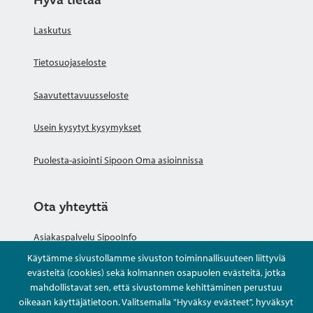
Laskutus
Tietosuojaseloste
Saavutettavuusseloste
Usein kysytyt kysymykset
Puolesta-asiointi Sipoon Oma asioinnissa
Ota yhteyttä
Asiakaspalvelu SipooInfo
Käytämme sivustollamme sivuston toiminnallisuuteen liittyviä
Anna palautetta nimettömästi
evästeitä (cookies) sekä kolmannen osapuolen evästeitä, jotka
mahdollistavat sen, että sivustomme kehittäminen perustuu
oikeaan käyttäjätietoon. Valitsemalla "Hyväksy evästeet", hyväksyt
Kysy tai asioi