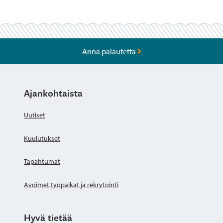
Anna palautetta
Ajankohtaista
Uutiset
Kuulutukset
Tapahtumat
Avoimet työpaikat ja rekrytointi
Hyvä tietää