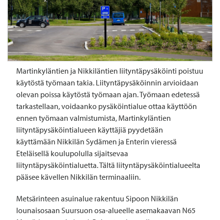
Martinkyläntien ja Nikkiläntien liityntäpysäköinti poistuu
käytöstä työmaan takia. Liityntäpysäköinnin arvioidaan
olevan poissa käytöstä työmaan ajan. Työmaan edetessä
tarkastellaan, voidaanko pysäköintialue ottaa käyttöön
ennen työmaan valmistumista, Martinkyläntien
liityntäpysäköintialueen käyttäjiä pyydetään
käyttämään Nikkilän Sydämen ja Enterin vieressä
Eteläisellä koulupolulla sijaitsevaa
liityntäpysäköintialuetta. Tältä liityntäpysäköintialueelta
pääsee kävellen Nikkilän terminaaliin.
Metsärinteen asuinalue rakentuu Sipoon Nikkilän
lounaisosaan Suursuon osa-alueelle asemakaavan N65