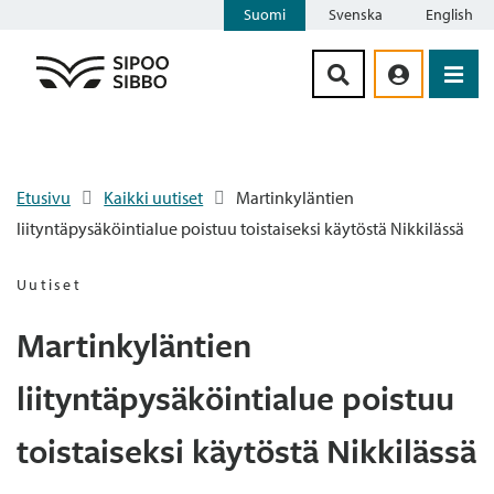
Suomi
Svenska
English
Siirry sisältöön
Etusivu
Kaikki uutiset
Martinkyläntien
liityntäpysäköintialue poistuu toistaiseksi käytöstä Nikkilässä
Uutiset
Martinkyläntien
liityntäpysäköintialue poistuu
toistaiseksi käytöstä Nikkilässä