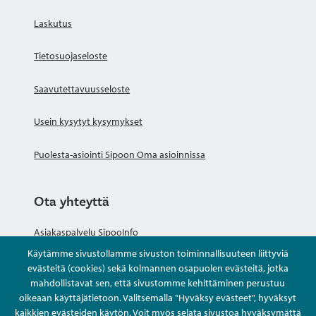
Laskutus
Tietosuojaseloste
Saavutettavuusseloste
Usein kysytyt kysymykset
Puolesta-asiointi Sipoon Oma asioinnissa
Ota yhteyttä
Asiakaspalvelu SipooInfo
Käytämme sivustollamme sivuston toiminnallisuuteen liittyviä
Anna palautetta nimettömästi
evästeitä (cookies) sekä kolmannen osapuolen evästeitä, jotka
mahdollistavat sen, että sivustomme kehittäminen perustuu
oikeaan käyttäjätietoon. Valitsemalla "Hyväksy evästeet", hyväksyt
Kysy tai asioi
kaikkien evästeiden käytön. Voit myös selata sivustoa hyväksymättä