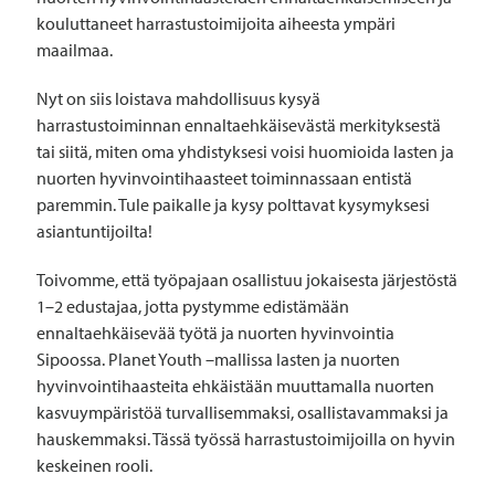
kouluttaneet harrastustoimijoita aiheesta ympäri
maailmaa.
Nyt on siis loistava mahdollisuus kysyä
harrastustoiminnan ennaltaehkäisevästä merkityksestä
tai siitä, miten oma yhdistyksesi voisi huomioida lasten ja
nuorten hyvinvointihaasteet toiminnassaan entistä
paremmin. Tule paikalle ja kysy polttavat kysymyksesi
asiantuntijoilta!
Toivomme, että työpajaan osallistuu jokaisesta järjestöstä
1–2 edustajaa, jotta pystymme edistämään
ennaltaehkäisevää työtä ja nuorten hyvinvointia
Sipoossa. Planet Youth –mallissa lasten ja nuorten
hyvinvointihaasteita ehkäistään muuttamalla nuorten
kasvuympäristöä turvallisemmaksi, osallistavammaksi ja
hauskemmaksi. Tässä työssä harrastustoimijoilla on hyvin
keskeinen rooli.