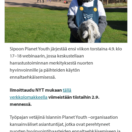
Sipoon Planet Youth järjestää ensi viikon torstaina 4.9. klo
17–18 webinaarin, jossa keskustellaan
harrastustoiminnan merkityksestä nuorten
hyvinvoinnille ja päihteiden käytön
ennaltaehkäisemisessä.
Ilmoittaudu NYT mukaan
tällä
verkkolomakkeella
viimeistään tiistaihin 2.9.
mennessä.
Työpajan vetäjinä Islannin Planet Youth –organisaation
kansainväliset asiantuntijat, jotka ovat perehtyneet
nuorten hyvinvointihaasteiden ennaltaehkäisemiseen ja