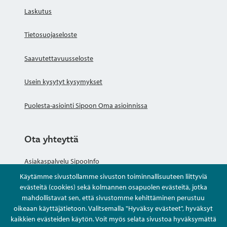
Laskutus
Tietosuojaseloste
Saavutettavuusseloste
Usein kysytyt kysymykset
Puolesta-asiointi Sipoon Oma asioinnissa
Ota yhteyttä
Asiakaspalvelu SipooInfo
Käytämme sivustollamme sivuston toiminnallisuuteen liittyviä
Anna palautetta nimettömästi
evästeitä (cookies) sekä kolmannen osapuolen evästeitä, jotka
mahdollistavat sen, että sivustomme kehittäminen perustuu
oikeaan käyttäjätietoon. Valitsemalla "Hyväksy evästeet", hyväksyt
Kysy tai asioi
kaikkien evästeiden käytön. Voit myös selata sivustoa hyväksymättä