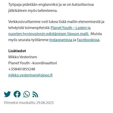
Työpaja pidetään englanniksi ja se on katsottavissa
jälkikäteen myös tallenteena.
Verkkosivuiltamme voit lukea lisää mallin etenemisestä ja
tehdyistä toimenpiteistä:
Planet Youth – Lasten ja
nuorten hyvinvoinnin edistämisen Sipoon malli.
Muista
myös seurata työtämme
Instagramissa
ja
Facebookissa
.
Lisätiedot
Mikko Vesterinen
Planet Youth –koordinaattori
+358401855248
mikko.vesterinen@sipoo.fi
Viimeksi muokattu 29.08.2025