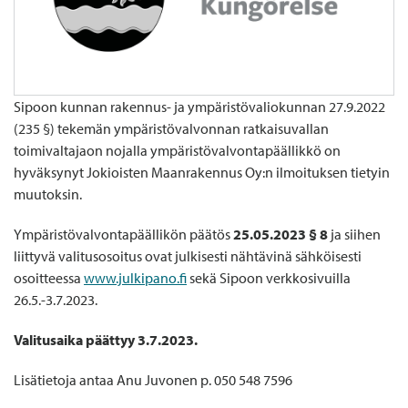
Sipoon kunnan rakennus- ja ympäristövaliokunnan 27.9.2022
(235 §) tekemän ympäristövalvonnan ratkaisuvallan
toimivaltajaon nojalla ympäristövalvontapäällikkö on
hyväksynyt Jokioisten Maanrakennus Oy:n ilmoituksen tietyin
muutoksin.
Ympäristövalvontapäällikön päätös
25.05.2023 § 8
ja siihen
liittyvä valitusosoitus ovat julkisesti nähtävinä sähköisesti
osoitteessa
www.julkipano.fi
sekä Sipoon verkkosivuilla
26.5.-3.7.2023.
Valitusaika päättyy 3.7.2023.
Lisätietoja antaa Anu Juvonen p. 050 548 7596