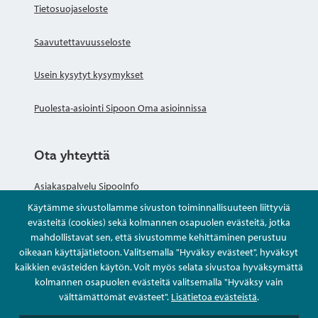
Tietosuojaseloste
Saavutettavuusseloste
Usein kysytyt kysymykset
Puolesta-asiointi Sipoon Oma asioinnissa
Ota yhteyttä
Asiakaspalvelu SipooInfo
Käytämme sivustollamme sivuston toiminnallisuuteen liittyviä
Anna palautetta nimettömästi
evästeitä (cookies) sekä kolmannen osapuolen evästeitä, jotka
mahdollistavat sen, että sivustomme kehittäminen perustuu
oikeaan käyttäjätietoon. Valitsemalla "Hyväksy evästeet", hyväksyt
Kysy tai asioi
kaikkien evästeiden käytön. Voit myös selata sivustoa hyväksymättä
kolmannen osapuolen evästeitä valitsemalla "Hyväksy vain
Yhteystiedot
välttämättömät evästeet".
Lisätietoa evästeistä
.