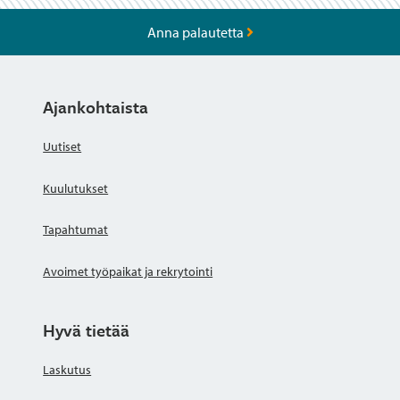
Anna palautetta
Ajankohtaista
Uutiset
Kuulutukset
Tapahtumat
Avoimet työpaikat ja rekrytointi
Hyvä tietää
Laskutus