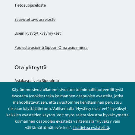
Tietosuojaseloste
Saavutettavuusseloste
Usein kysytyt kysymykset
Puolesta-asiointi Sipoon Oma asioinnissa
Ota yhteyttä
Asiakaspalvelu SipooInfo
Käytämme sivustollamme sivuston toiminnallisuuteen liittyviä
Anna palautetta nimettömästi
evästeitä (cookies) sekä kolmannen osapuolen evästeitä, jotka
mahdollistavat sen, että sivustomme kehittäminen perustuu
oikeaan käyttäjätietoon. Valitsemalla "Hyväksy evästeet", hyväksyt
Kysy tai asioi
kaikkien evästeiden käytön. Voit myös selata sivustoa hyväksymättä
kolmannen osapuolen evästeitä valitsemalla "Hyväksy vain
Yhteystiedot
välttämättömät evästeet".
Lisätietoa evästeistä
.