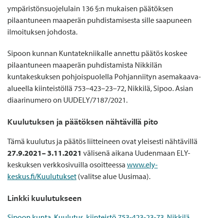
ympäristönsuojelulain 136 §:n mukaisen päätöksen
pilaantuneen maaperän puhdistamisesta sille saapuneen
ilmoituksen johdosta.
Sipoon kunnan Kuntatekniikalle annettu päätös koskee
pilaantuneen maaperän puhdistamista Nikkilän
kuntakeskuksen pohjoispuolella Pohjanniityn asemakaava-
alueella kiinteistöllä 753–423–23–72, Nikkilä, Sipoo. Asian
diaarinumero on UUDELY/7187/2021.
Kuulutuksen ja päätöksen nähtävillä pito
Tämä kuulutus ja päätös liitteineen ovat yleisesti nähtävillä
27.9.2021– 3.11.2021
välisenä aikana Uudenmaan ELY-
keskuksen verkkosivuilla osoitteessa
www.ely-
keskus.fi/Kuulutukset
(valitse alue Uusimaa).
Linkki kuulutukseen
Sipoon kunta, Kuulutus, kiinteistö 753-423-23-73, Nikkilä,