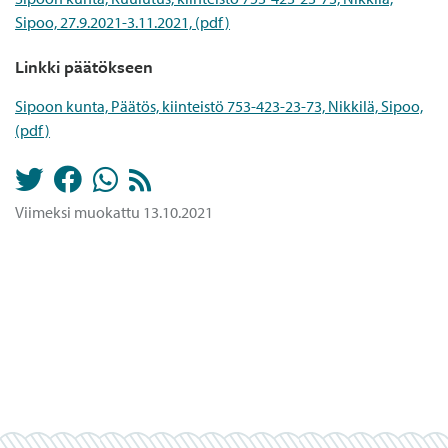
Sipoo, 27.9.2021-3.11.2021, (pdf)
Linkki päätökseen
Sipoon kunta, Päätös, kiinteistö 753-423-23-73, Nikkilä, Sipoo,
(pdf)
Viimeksi muokattu 13.10.2021