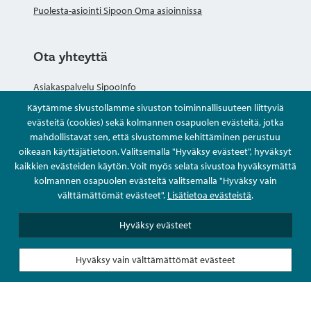
Puolesta-asiointi Sipoon Oma asioinnissa
Ota yhteyttä
Asiakaspalvelu SipooInfo
Käytämme sivustollamme sivuston toiminnallisuuteen liittyviä
Anna palautetta nimettömästi
evästeitä (cookies) sekä kolmannen osapuolen evästeitä, jotka
mahdollistavat sen, että sivustomme kehittäminen perustuu
oikeaan käyttäjätietoon. Valitsemalla "Hyväksy evästeet", hyväksyt
Kysy tai asioi
kaikkien evästeiden käytön. Voit myös selata sivustoa hyväksymättä
kolmannen osapuolen evästeitä valitsemalla "Hyväksy vain
Yhteystiedot
välttämättömät evästeet".
Lisätietoa evästeistä
.
Hyväksy evästeet
Hyväksy vain välttämättömät evästeet