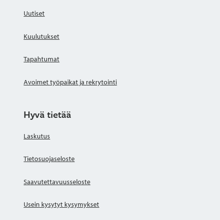
Uutiset
Kuulutukset
Tapahtumat
Avoimet työpaikat ja rekrytointi
Hyvä tietää
Laskutus
Tietosuojaseloste
Saavutettavuusseloste
Usein kysytyt kysymykset