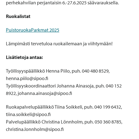
perhekahvilan perjantaisin 6.-27.6.2025 säävarauksella.
Ruokalistat
PuistoruokaParkmat 2025
Lämpimästi tervetuloa ruokailemaan ja viihtymään!
Lisätietoja antaa:
Työllisyyspäällikkö Henna Piilo, puh. 040 480 8529,
henna.piilo@sipoo.fi
Työllisyyskoordinaattori Johanna Ainasoja, puh. 040 152
8922, johanna.ainasoja@sipoo.fi
Ruokapalvelupäällikkö Tiina Soikkeli, puh. 040 199 6432,
tiina.soikkeli@sipoo.fi
Palvelupäällikkö Christina Lönnholm, puh. 050 360 8785,
christina.lonnholm@sipoo.fi