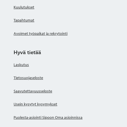
Kuulutukset
Tapahtumat
Avoimet työpaikat ja rekrytointi
Hyvä tietää
Laskutus
Tietosuojaseloste
Saavutettavuusseloste
Usein kysytyt kysymykset
Puolesta-asiointi Sipoon Oma asioinnissa