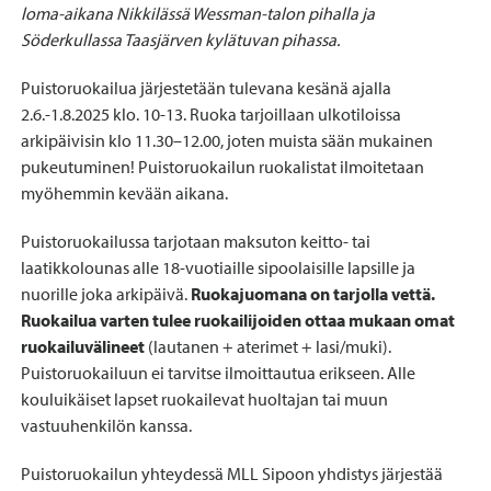
loma-aikana Nikkilässä Wessman-talon pihalla ja
Söderkullassa Taasjärven kylätuvan pihassa.
Puistoruokailua järjestetään tulevana kesänä ajalla
2.6.-1.8.2025 klo. 10-13. Ruoka tarjoillaan ulkotiloissa
arkipäivisin klo 11.30–12.00, joten muista sään mukainen
pukeutuminen! Puistoruokailun ruokalistat ilmoitetaan
myöhemmin kevään aikana.
Puistoruokailussa tarjotaan maksuton keitto- tai
laatikkolounas alle 18-vuotiaille sipoolaisille lapsille ja
nuorille joka arkipäivä.
Ruokajuomana on tarjolla vettä.
Ruokailua varten tulee ruokailijoiden ottaa mukaan omat
ruokailuvälineet
(lautanen + aterimet + lasi/muki).
Puistoruokailuun ei tarvitse ilmoittautua erikseen. Alle
kouluikäiset lapset ruokailevat huoltajan tai muun
vastuuhenkilön kanssa.
Puistoruokailun yhteydessä MLL Sipoon yhdistys järjestää