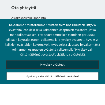
Ota yhteyttä
Asiakaspalvelu SipooInfo
Käytämme sivustollamme sivuston toiminnallisuuteen liittyviä
Anna palautetta nimettömästi
evästeitä (cookies) sekä kolmannen osapuolen evästeitä, jotka
mahdollistavat sen, että sivustomme kehittäminen perustuu
oikeaan käyttäjätietoon. Valitsemalla "Hyväksy evästeet", hyväksyt
Kysy tai asioi
kaikkien evästeiden käytön. Voit myös selata sivustoa hyväksymättä
kolmannen osapuolen evästeitä valitsemalla "Hyväksy vain
Yhteystiedot
välttämättömät evästeet".
Lisätietoa evästeistä
.
Hyväksy evästeet
Hyväksy vain välttämättömät evästeet